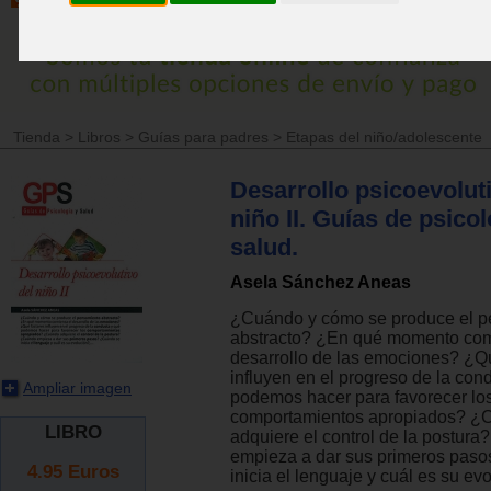
Tienda
>
Libros
>
Guías para padres
>
Etapas del niño/adolescente
Desarrollo psicoevolut
niño II. Guías de psicol
salud.
Asela Sánchez Aneas
¿Cuándo y cómo se produce el 
abstracto? ¿En qué momento com
desarrollo de las emociones? ¿Q
influyen en el progreso de la con
Ampliar imagen
podemos hacer para favorecer lo
comportamientos apropiados? ¿
LIBRO
adquiere el control de la postur
empieza a dar sus primeros pas
4.95
Euros
inicia el lenguaje y cuál es su evo