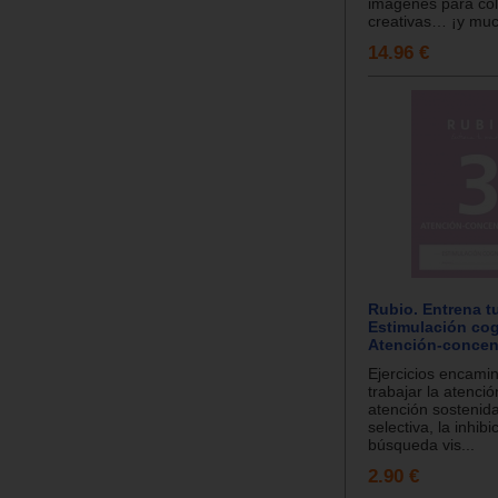
imágenes para col
creativas… ¡y muc
14.96 €
Rubio. Entrena t
Estimulación cog
Atención-concen
Ejercicios encami
trabajar la atención
atención sostenida
selectiva, la inhibi
búsqueda vis...
2.90 €