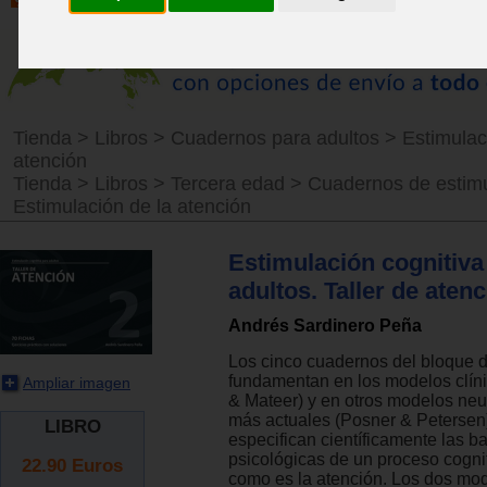
Tienda
>
Libros
>
Cuadernos para adultos
>
Estimulac
atención
Tienda
>
Libros
>
Tercera edad
>
Cuadernos de estim
Estimulación de la atención
Estimulación cognitiva
adultos. Taller de atenc
Andrés Sardinero Peña
Los cinco cuadernos del bloque 
fundamentan en los modelos clín
Ampliar imagen
& Mateer) y en otros modelos neu
más actuales (Posner & Petersen
LIBRO
especifican científicamente las b
psicológicas de un proceso cogni
22.90
Euros
como es la atención. Los dos mod