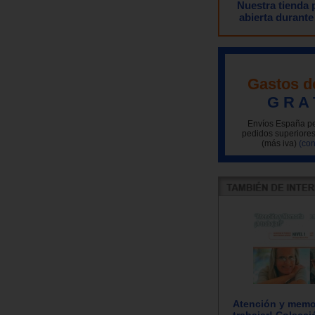
Nuestra tienda
abierta durante
Gastos d
G R A 
Envíos España pe
pedidos superiores
(más iva)
(con
Atención y memor
trabajar! Colecc