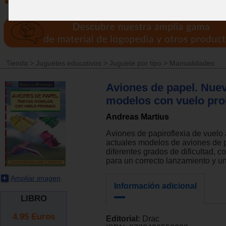
Tienda
>
Juguetes educativos
>
Juguete por tipo
>
Manualidades
Aviones de papel. Nue
modelos con vuelo pro
Andreas Martius
Aviones de papiroflexia de vuelo
actuales modelos de aviones de 
diferentes grados de dificultad, c
para un correcto lanzamiento y u
Ampliar imagen
Información adicional
LIBRO
4.95
Euros
Editorial:
Drac