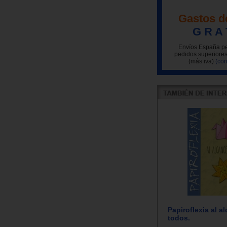
Gastos d
G R A 
Envíos España pe
pedidos superiores
(más iva)
(con
Papiroflexia al a
todos.