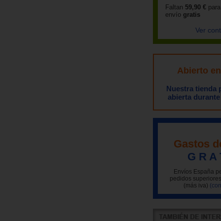
Faltan
59,90 €
para
envío
gratis
Ver con
Abierto e
Nuestra tienda
abierta durante
Gastos d
G R A 
Envíos España pe
pedidos superiores
(más iva)
(con