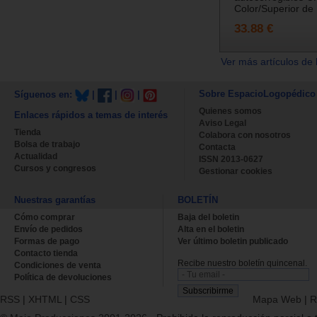
Color/Superior de
33.88 €
Ver más artículos de 
Sobre EspacioLogopédico
Síguenos en:
|
|
|
Quienes somos
Enlaces rápidos a temas de interés
Aviso Legal
Tienda
Colabora con nosotros
Bolsa de trabajo
Contacta
Actualidad
ISSN 2013-0627
Cursos y congresos
Gestionar cookies
Nuestras garantías
BOLETÍN
Cómo comprar
Baja del boletin
Envío de pedidos
Alta en el boletin
Formas de pago
Ver último boletin publicado
Contacto tienda
Recibe nuestro boletín quincenal.
Condiciones de venta
Política de devoluciones
RSS
|
XHTML
|
CSS
Mapa Web
|
R