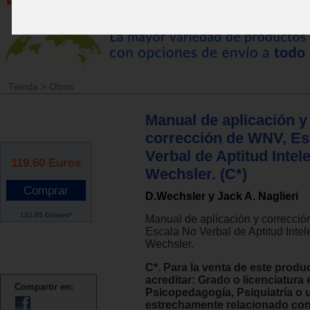
Tienda
>
Otros
Manual de aplicación y
corrección de WNV, Es
Verbal de Aptitud Intel
119.60
Euros
Wechsler. (C*)
D.Wechsler y Jack A. Naglieri
132.65 Dólares*
Manual de aplicación y correcci
Escala No Verbal de Aptitud Intel
Wechsler.
C*. Para la venta de este produ
acreditar: Grado o licenciatura 
Compartir en:
Psicopedagogía, Psiquiatría o
estrechamente relacionado con