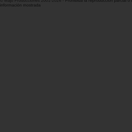
© Majo Producciones 2001-2026
- Prohibida la reproducción parcial o t
información mostrada