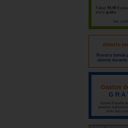
Faltan
59,90 €
para
envío
gratis
Ver con
Abierto e
Nuestra tienda
abierta durante
Gastos d
G R A 
Envíos España pe
pedidos superiores
(más iva)
(con