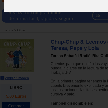
Tienda
>
Otros
Chup-Chup 8. Leemos 
Teresa, Pepe y Lola
Teresa Sabaté i Rodié, Rita Cul
Cuentos para que el niño las vay
pueda iniciarse en la lectura de f
Trabaja B-V
Ampliar imagen
En la primera página tenemos la h
cuento brevemente explicada y
LIBRO
las ilustraciones, las frases perti
cursiva y palo.
5.00
Euros
Tambien disponible en: