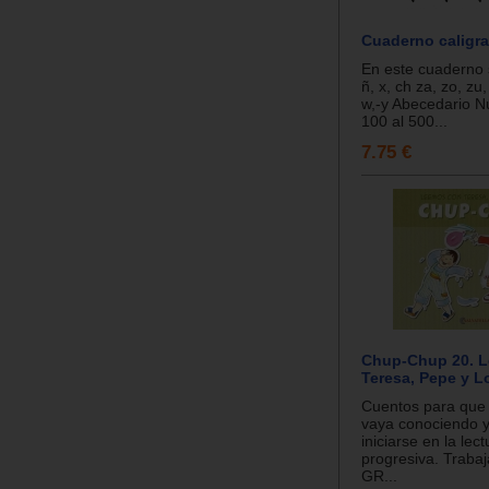
Cuaderno caligraf
En este cuaderno s
ñ, x, ch za, zo, zu, c
w,-y Abecedario N
100 al 500...
7.75 €
Chup-Chup 20. 
Teresa, Pepe y L
Cuentos para que e
vaya conociendo 
iniciarse en la lec
progresiva. Traba
GR...