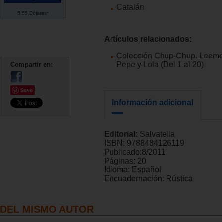
Catalán
5.55 Dólares*
Artículos relacionados:
Colección Chup-Chup. Leemo
Pepe y Lola (Del 1 al 20)
Compartir en:
Save
Información adicional
Editorial:
Salvatella
ISBN:
9788484126119
Publicado:
8/2011
Páginas:
20
Idioma:
Español
Encuadernación:
Rústica
DEL MISMO AUTOR