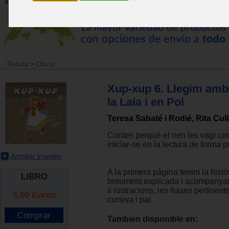
Tienda
>
Otros
Xup-xup 6. Llegim amb 
la Laia i en Pol
Teresa Sabaté i Rodié, Rita Cul
Contes perquè el nen les vagi con
iniciar-se en la lectura de forma 
Ampliar imagen
A la primera pàgina tenim la histò
LIBRO
breument explicada i acompanyan
il·lustracions, les frases pertinents
5.00
Euros
cursiva i pal.
Tambien disponible en: