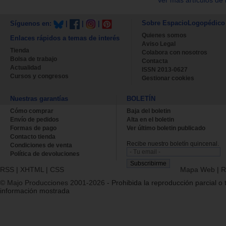
Ver más artículos de 
Sobre EspacioLogopédico
Síguenos en:
|
|
|
Quienes somos
Enlaces rápidos a temas de interés
Aviso Legal
Tienda
Colabora con nosotros
Bolsa de trabajo
Contacta
Actualidad
ISSN 2013-0627
Cursos y congresos
Gestionar cookies
Nuestras garantías
BOLETÍN
Cómo comprar
Baja del boletin
Envío de pedidos
Alta en el boletin
Formas de pago
Ver último boletin publicado
Contacto tienda
Recibe nuestro boletín quincenal.
Condiciones de venta
Política de devoluciones
RSS
|
XHTML
|
CSS
Mapa Web
|
R
© Majo Producciones 2001-2026
- Prohibida la reproducción parcial o t
información mostrada