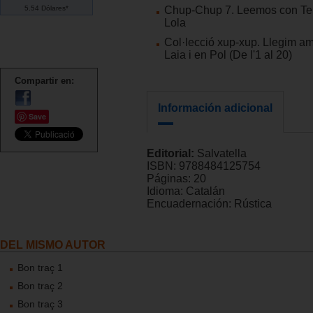
5.54 Dólares*
Chup-Chup 7. Leemos con Te
Lola
Col·lecció xup-xup. Llegim am
Laia i en Pol (De l'1 al 20)
Compartir en:
Información adicional
Save
Editorial:
Salvatella
ISBN:
9788484125754
Páginas:
20
Idioma:
Catalán
Encuadernación:
Rústica
DEL MISMO AUTOR
Bon traç 1
Bon traç 2
Bon traç 3