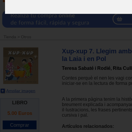
Tienda
>
Otros
Xup-xup 7. Llegim amb 
la Laia i en Pol
Teresa Sabaté i Rodié, Rita Cul
Contes perquè el nen les vagi con
iniciar-se en la lectura de forma 
Ampliar imagen
A la primera pàgina tenim la histò
LIBRO
breument explicada i acompanyan
il·lustracions, les frases pertinents
5.00
Euros
cursiva i pal.
Artículos relacionados: