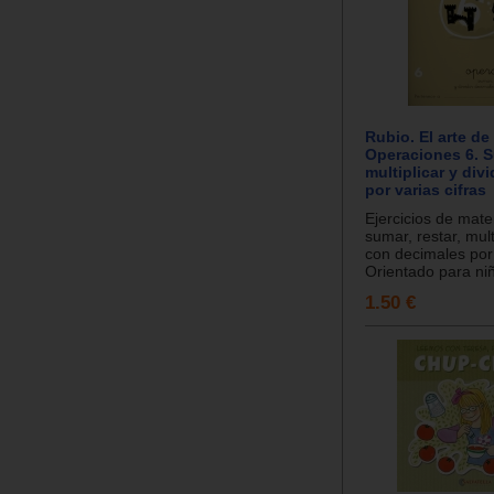
Rubio. El arte de
Operaciones 6. Su
multiplicar y div
por varias cifras
Ejercicios de mat
sumar, restar, multi
con decimales por 
Orientado para niño
1.50 €