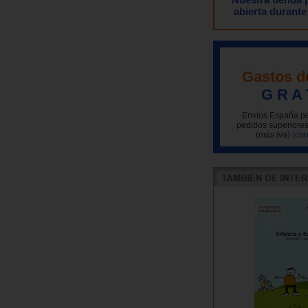
abierta durante
Gastos d
G R A 
Envíos España pe
pedidos superiores
(más iva)
(con