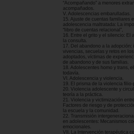
“Acompañando” a menores extran
acompañados.
V. Adolescencias embarulladas.
15. Ajuste de cuentas familiares e
adolescencia maltratada: La impo
“libro de cuentas relacional”,
16. Entre el grito y el silencio: E
la consulta.
17. Del abandono a la adopción: i
vivencias, secuelas y retos en lo
adoptados, víctimas de experien
de abandono y de sus familias.
18. Adolescentes homo y trans, el 
todavía.
VI. Adolescencia y violencia.
19. El prisma de la violencia filio-
20. Violencia adolescente y circul
teoría a la práctica.
21. Violencia y victimización entr
Factores de riesgo y de protección
la escuela y la comunidad.
22. Transmisión intergeneracional
en adolescentes: Mecanismos cog
emocionales.
VII. La Intervención terapéutica c