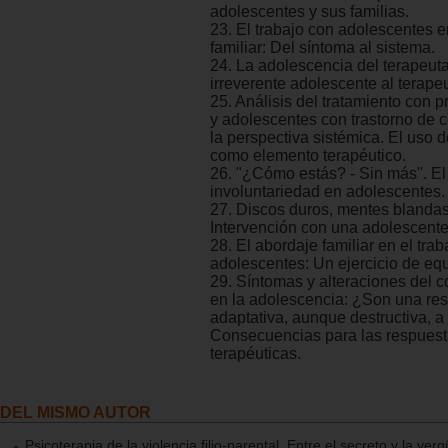
adolescentes y sus familias.
23. El trabajo con adolescentes e
familiar: Del síntoma al sistema.
24. La adolescencia del terapeut
irreverente adolescente al terapeu
25. Análisis del tratamiento con 
y adolescentes con trastorno de 
la perspectiva sistémica. El uso d
como elemento terapéutico.
26. "¿Cómo estás? - Sin más". El
involuntariedad en adolescentes.
27. Discos duros, mentes blandas 
Intervención con una adolescente
28. El abordaje familiar en el tra
adolescentes: Un ejercicio de equi
29. Síntomas y alteraciones del 
en la adolescencia: ¿Son una re
adaptativa, aunque destructiva,
Consecuencias para las respuest
terapéuticas.
DEL MISMO AUTOR
Psicoterapia de la violencia filio-parental. Entre el secreto y la ver