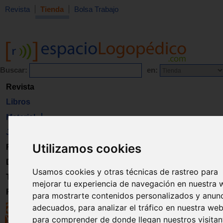
Revista
Tienda
Bolsa Trabajo
Buscar:
en:
Revista
Libros
Material
Juguetes
Utilizamos cookies
Formación
Directorio
Usamos cookies y otras técnicas de rastreo para
Trabajo
mejorar tu experiencia de navegación en nuestra 
Registro
para mostrarte contenidos personalizados y anun
adecuados, para analizar el tráfico en nuestra web
para comprender de donde llegan nuestros visitan