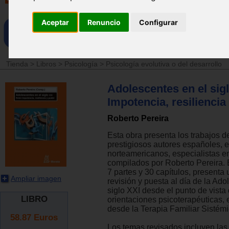
Aceptar
Renuncio
Configurar
Tienda
>
Libros
>
Psicología
>
Psicología evolutiva o del desarrollo
Adolescentes en el sigl
Impotencia, resiliencia
Roberto Pereira
Esta obra presenta los trabajos d
prestigiosos autores españoles, 
norteamericanos, especialistas e
compilados por Roberto Pereira. 
7 partes y 30 capítulos, presenta
Ampliar imagen
revisión y puesta al día de la Ado
siglo XXI desde el punto de vista
LIBRO
orientaciones psicoterapéuticas,
desde la Terapia Familiar Sistémi
58.87
Euros
Los temas revisados incluyen las 