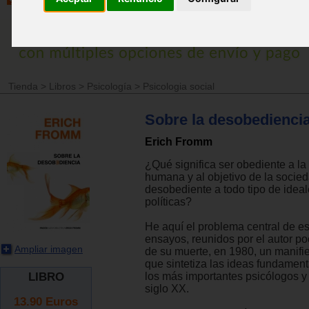
Tienda
>
Libros
>
Psicología
>
Psicologia social
Sobre la desobediencia
Erich Fromm
¿Qué significa ser obediente a la
humana y al objetivo de la socied
desobediente a todo tipo de ideal
políticas?
He aquí el problema central de e
ensayos, reunidos por el autor p
Ampliar imagen
de su muerte, en 1980, un manifi
que sintetiza las ideas fundamen
LIBRO
los más importantes psicólogos y
siglo XX.
13.90
Euros