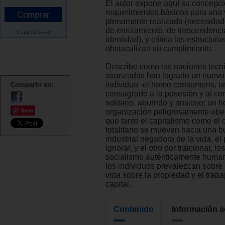
El autor expone aquí su concepci
requerimientos básicos para una
plenamente realizada (necesidade
de enrizamiento, de trascendenci
15.44 Dólares*
identidad), y critica las estructur
obstaculizan su cumplimiento.
Describe cómo las naciones téc
avanzadas han logrado un nuevo 
individuo -el homo consumens, 
Compartir en:
consagrado a la posesión y al c
solitario, aburrido y ansioso: un 
Save
organización peligrosamente obed
que tanto el capitalismo como e
totalitario se mueven hacia una b
industrial negadora de la vida, el
ignorar, y el otro por traicionar, l
socialismo auténticamente humani
los individuos prevalezcan sobre 
vida sobre la propiedad y el traba
capital.
Contenido
Información a