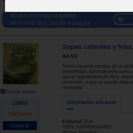
Sopas calientes y frías
AA.VV.
Seleccionadas recetas de un plat
versatilidad, generalmente sano,
aporte significativo de fibra, vita
minerales, y que se puede degust
momento.
Ampliar imagen
Información adicional
LIBRO
7.50
Euros
Editorial:
Drac
ISBN:
9788496550483
Idioma:
Español