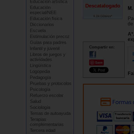
Educación artística
Descatalogado
Educación
M.
especial/NEE
9.24 Dólares*
Pa
Educación física
de
Diccionarios
Escuela
A*
Estimulación precoz
ex
Guías para padres
Compartir en:
Infantil y juvenil
Libros de juegos y
actividades
Save
Lingüística
Logopedia
Fa
Pedagogía
Pruebas y protocolos
Psicología
Refuerzo escolar
Salud
Sociología
Temas de autoayuda
Terapias
complementarias
Tercera edad