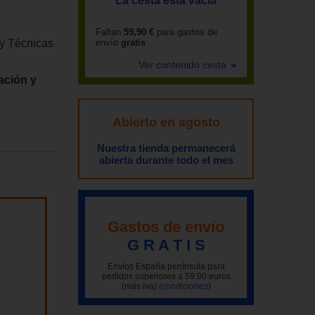
La cesta está vacía
Faltan
59,90 €
para gastos de
 y Técnicas
envío
gratis
Ver contenido cesta
ación y
Abierto en agosto
Nuestra tienda permanecerá
abierta durante todo el mes
Gastos de envío
G R A T I S
Envíos España península para
pedidos superiores a 59,90 euros
(más iva)
(condiciones)