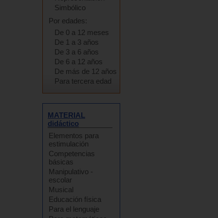
Simbólico
Por edades:
De 0 a 12 meses
De 1 a 3 años
De 3 a 6 años
De 6 a 12 años
De más de 12 años
Para tercera edad
MATERIAL
didáctico
Elementos para
estimulación
Competencias
básicas
Manipulativo -
escolar
Musical
Educación física
Para el lenguaje