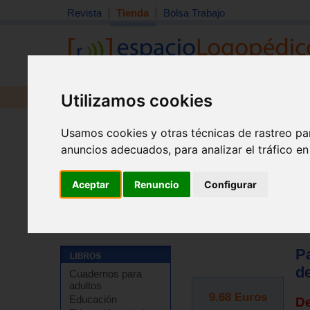
Revista
Tienda
Bolsa Trabajo
Utilizamos cookies
Revista
Libros
Material
Juguetes
Usamos cookies y otras técnicas de rastreo pa
anuncios adecuados, para analizar el tráfico e
Aceptar
Renuncio
Configurar
Tienda
>
Otros
P
de
Cuadernos para
adultos
9.68
Euros
Educación
D