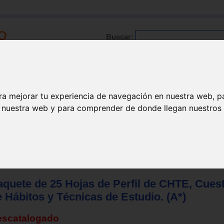
Buscar:
Formación
Directorio
Trabajo
Registro
ra mejorar tu experiencia de navegación en nuestra web, p
n nuestra web y para comprender de donde llegan nuestros v
aquete de 25 Hojas de Perfil de CHTE, Cuest
 Hábitos y Técnicas de Estudio. (A*)
escatalogado