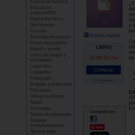
Educación artística
¿C
Educación
de
especial/NEE
ev
Educación física
co
Diccionarios
y 
ps
Escuela
Ampliar imagen
Estimulación precoz
Ca
Guías para padres
LIBRO
sin
Infantil y juvenil
in
Libros de juegos y
15.80
Euros
de
actividades
Lingüística
Logopedia
Pedagogía
17.54 Dólares*
Pruebas y protocolos
Psicología
Ed
Refuerzo escolar
IS
Salud
Id
Sociología
En
Compartir en:
Temas de autoayuda
Terapias
complementarias
Save
Tercera edad