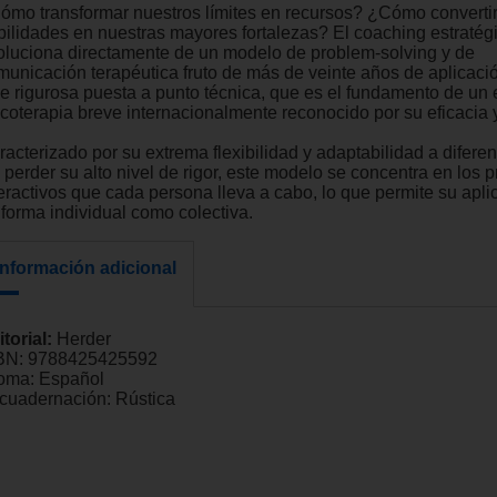
ómo transformar nuestros límites en recursos? ¿Cómo convertir
bilidades en nuestras mayores fortalezas? El coaching estratég
oluciona directamente de un modelo de problem-solving y de
municación terapéutica fruto de más de veinte años de aplicaci
de rigurosa puesta a punto técnica, que es el fundamento de un
icoterapia breve internacionalmente reconocido por su eficacia y
racterizado por su extrema flexibilidad y adaptabilidad a difere
 perder su alto nivel de rigor, este modelo se concentra en los 
teractivos que cada persona lleva a cabo, lo que permite su apli
 forma individual como colectiva.
Información adicional
itorial:
Herder
BN:
9788425425592
ioma:
Español
cuadernación:
Rústica