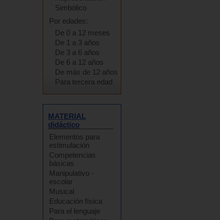
Simbólico
Por edades:
De 0 a 12 meses
De 1 a 3 años
De 3 a 6 años
De 6 a 12 años
De más de 12 años
Para tercera edad
MATERIAL
didáctico
Elementos para
estimulación
Competencias
básicas
Manipulativo -
escolar
Musical
Educación física
Para el lenguaje