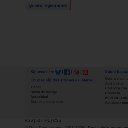
Quiero registrarme
Sobre Espac
Síguenos en:
|
|
|
Quienes som
Enlaces rápidos a temas de interés
Aviso Legal
Tienda
Colabora con
Bolsa de trabajo
Contacta
Actualidad
ISSN 2013-06
Cursos y congresos
Gestionar coo
RSS
|
XHTML
|
CSS
© Majo Producciones 2001-2026
- Prohibida la reproducc