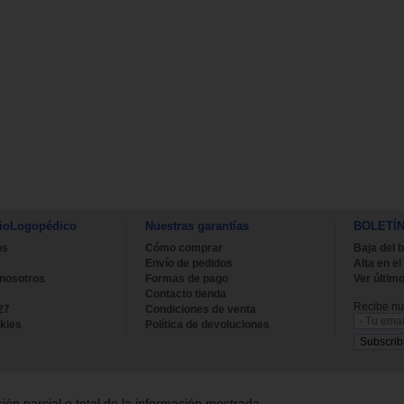
ioLogopédico
Nuestras garantías
BOLETÍ
os
Cómo comprar
Baja del b
Envío de pedidos
Alta en el
 nosotros
Formas de pago
Ver último
Contacto tienda
Recibe nue
27
Condiciones de venta
kies
Política de devoluciones
ión parcial o total de la información mostrada