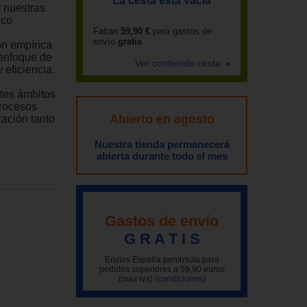
La cesta está vacía
 nuestras
ico
Faltan
59,90 €
para gastos de
envío
gratis
ón empírica
 enfoque de
Ver contenido cesta
 eficiencia.
ntes ámbitos
procesos
Abierto en agosto
cación tanto
Nuestra tienda permanecerá
abierta durante todo el mes
Gastos de envío
G R A T I S
Envíos España península para
pedidos superiores a 59,90 euros
(más iva)
(condiciones)