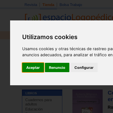
Revista
Tienda
Bolsa Trabajo
Utilizamos cookies
Revista
Libros
Material
Juguetes
Usamos cookies y otras técnicas de rastreo pa
anuncios adecuados, para analizar el tráfico e
Aceptar
Renuncio
Configurar
Tienda
>
Libros
>
Temas de autoayuda
>
Autoayuda -
C
e
Cuadernos para
adultos
Ro
Educación