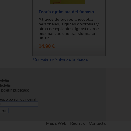
Teoría optimista del fracaso
A través de breves anécdotas
personales, algunas dolorosas y
otras desopilantes, Ignasi extrae
enseñanzas que transforma en
un sin...
14.90 €
Ver más artículos de la tienda
N
oletin
 boletin
 boletin publicado
stro boletín quincenal.
Mapa Web
|
Registro
|
Contacta