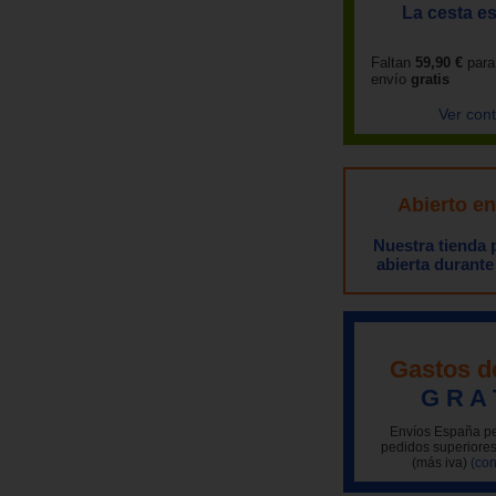
La cesta es
Faltan
59,90 €
para
envío
gratis
Ver con
Abierto e
Nuestra tienda
abierta durante
Gastos d
G R A 
Envíos España pe
pedidos superiores
(más iva)
(con