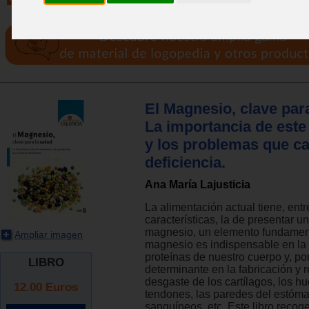
El Magnesio, clave para
La importancia de este
y los problemas que c
deficiencia.
Ana María Lajusticia
La alimentación actual tiene, entr
características, la de presentar u
magnesio, un elemento fundament
Ampliar imagen
magnesio es indispensable en la 
proteínas de nuestro cuerpo y, por
LIBRO
determinante en la fabricación y 
desgaste de los cartílagos, los hu
12.00
Euros
tendones, las paredes del estóma
sanguíneos, etc. Este libro recog