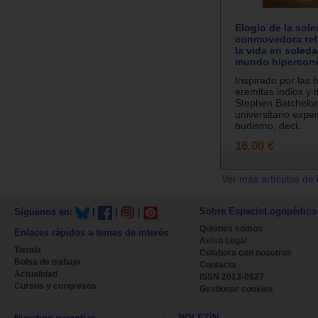
Elogio de la sol
conmovedora ref
la vida en soled
mundo hipercon
Inspirado por las h
eremitas indios y 
Stephen Batchelor
universitario expe
budismo, deci...
16.00 €
Ver más artículos de 
Sobre EspacioLogopédico
Síguenos en:
|
|
|
Quienes somos
Enlaces rápidos a temas de interés
Aviso Legal
Tienda
Colabora con nosotros
Bolsa de trabajo
Contacta
Actualidad
ISSN 2013-0627
Cursos y congresos
Gestionar cookies
Nuestras garantías
BOLETÍN