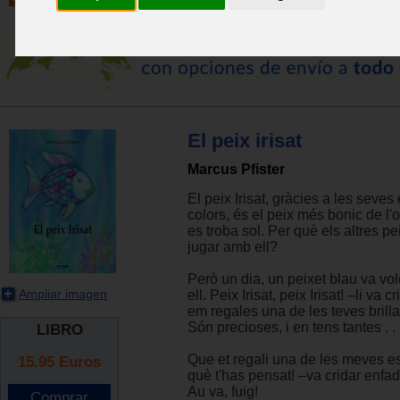
El peix irisat
Marcus Pfister
El peix Irisat, gràcies a les seves
colors, és el peix més bonic de l'o
es troba sol. Per què els altres p
jugar amb ell?
Però un dia, un peixet blau va vo
Ampliar imagen
ell. Peix Irisat, peix Irisat! –li va c
em regales una de les teves brill
Són precioses, i en tens tantes . . 
LIBRO
Que et regali una de les meves e
15.95
Euros
què t'has pensat! –va cridar enfada
Au va, fuig!