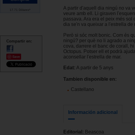
A partir d'aquell dia ningú no va vo
17.71 Dólares*
veure amb ell. Li giraven l'esque
passava. Ara era el peix més sol d
dia se'n va queixar a l'estrella de
Però si sóc molt bonic. Com és q
ningú? per què no li agrado a ni
Compartir en:
cova, darrere el banc de corall, hi
Octopus. Potser ell et podrà ajudar
Save
aconsellar l'estrella de mar.
Edat:
A partir de 5 anys
Tambien disponible en:
Castellano
Información adicional
Editorial:
Beascoa