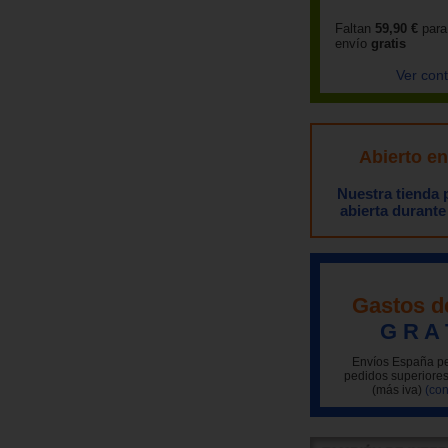
Faltan
59,90 €
para
envío
gratis
Ver con
Abierto e
Nuestra tienda
abierta durante
Gastos d
G R A 
Envíos España pe
pedidos superiores
(más iva)
(con