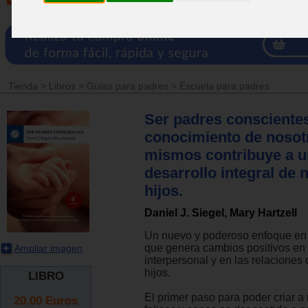
Tienda
>
Libros
>
Guías para padres
>
Escuela para padres
Ser padres consciente
conocimiento de nosot
mismos contribuye a u
desarrollo integral de 
hijos.
Daniel J. Siegel, Mary Hartzell
Un nuevo y poderoso enfoque en
que genera cambios positivos en
Ampliar imagen
interpersonal y en las relaciones
hijos.
LIBRO
El primer paso para poder criar a
20.00
Euros