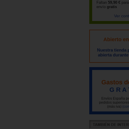
Faltan
59,90 €
para
envío
gratis
Ver con
Abierto e
Nuestra tienda
abierta durante
Gastos d
G R A 
Envíos España pe
pedidos superiores
(más iva)
(con