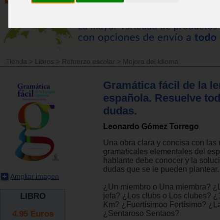
Tienda
>
Libros
>
Refuerzo escolar
>
Mejora del idioma
Gramática fácil de la l
española. Resuelve tod
dudas.
Leonardo Gómez Torrego
Una obra clara y concisa con las
gramaticales elementales del es
hablante debe conocer y la soluci
dudas que se le pueden plantear.
Ampliar imagen
¿Un miembro o Una miembra? ¿La
LIBRO
jefa? ¿Los clubs o Los clubes? ¿
Km? ¿Fuertísimoo Fortísimo? ¿L
4.95
Euros
¿Sentaroso Sentaos?