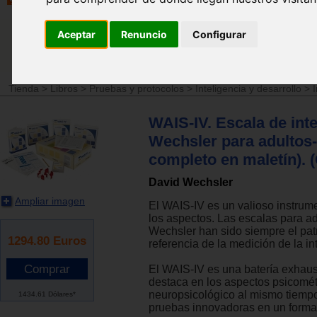
Aceptar
Renuncio
Configurar
Tienda
>
Libros
>
Pruebas y protocolos
>
Inteligencia y desarrollo
>
I
WAIS-IV. Escala de inte
Wechsler para adultos-
completo en maletín). (
David Wechsler
Ampliar imagen
El WAIS-IV es un valioso instrum
los aspectos. Las escalas para a
Wechsler han sido siempre el pat
1294.80
Euros
referencia de la medición de la in
El WAIS-IV es una batería exhaus
destaca en los aspectos psicométr
neuropsicológico al mismo tiemp
1434.61 Dólares*
pruebas innovadoras en un formato