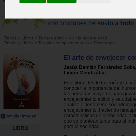
Tienda
>
Libros
>
Tercera edad
>
Vivir la tercera edad
Tienda
>
Libros
>
Terapias complementarias
>
Risoterapia
El arte de envejecer c
Jesús Damián Fernández Solís,
Limón Mendizábal
Este libro, desde la teoría y la prá
conocer la importancia del humor 
las personas mayores para gozar
envejecimiento activo y saludable
analiza el fenómeno sociodemogr
envejecimiento, haciendo hincapi
características de la sociedad actu
Ampliar imagen
que se plantean tanto para el in
para la sociedad.
LIBRO