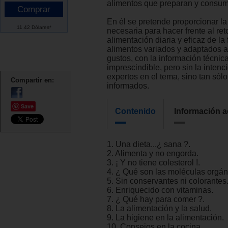
alimentos que preparan y consu
En él se pretende proporcionar la
11.42 Dólares*
necesaria para hacer frente al ret
alimentación diaria y eficaz de la 
alimentos variados y adaptados a 
gustos, con la información técnic
imprescindible, pero sin la intenc
expertos en el tema, sino tan sól
Compartir en:
informados.
Save
Contenido
Información a
1. Una dieta...¿ sana ?.
2. Alimenta y no engorda.
3. ¡ Y no tiene colesterol !.
4. ¿ Qué son las moléculas orgán
5. Sin conservantes ni colorantes
6. Enriquecido con vitaminas.
7. ¿ Qué hay para comer ?.
8. La alimentación y la salud.
9. La higiene en la alimentación.
10. Consejos en la cocina.