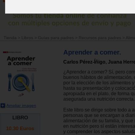
Tienda
>
Libros
>
Guías para padres
>
Recursos para padres
>
Alim
Aprender a comer.
Carlos Pérez-Íñigo, Juana Her
¿Aprender a comer? Sí, pero co
buenos hábitos de alimentación
por la elección de los alimentos 
hasta su presentación y colocaci
apropiada en el plato, de forma 
asegurada una nutrición correcta.
Ampliar imagen
Este libro se dirige sobre todo a 
personas que se encargan a diari
LIBRO
alimentación de su familia, y que
en nutrición pero sí están intere
10.30
Euros
y comprender los aspectos saluda