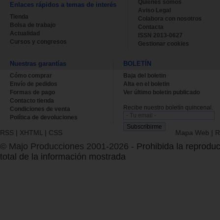
Quienes somos
Enlaces rápidos a temas de interés
Aviso Legal
Tienda
Colabora con nosotros
Bolsa de trabajo
Contacta
Actualidad
ISSN 2013-0627
Cursos y congresos
Gestionar cookies
Nuestras garantías
BOLETÍN
Cómo comprar
Baja del boletin
Envío de pedidos
Alta en el boletin
Formas de pago
Ver último boletin publicado
Contacto tienda
Recibe nuestro boletín quincenal.
Condiciones de venta
Política de devoluciones
RSS
|
XHTML
|
CSS
Mapa Web
|
R
© Majo Producciones 2001-2026
- Prohibida la reproduc
total de la información mostrada