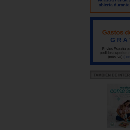
abierta durante
Gastos d
G R A 
Envíos España pe
pedidos superiores
(más iva)
(con