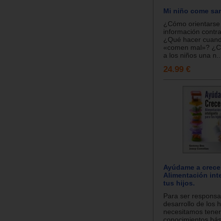
Mi niño come sa
¿Cómo orientarse 
información contra
¿Qué hacer cuand
«comen mal»? ¿C
a los niños una n..
24.99 €
Ayúdame a crece
Alimentación int
tus hijos.
Para ser responsa
desarrollo de los h
necesitamos tener
conocimientos bás