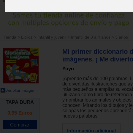
Tienda
>
Libros
>
Infantil y juvenil
>
Infantil de 3 a 4 años
>
3 años
Mi primer diccionario 
imágenes. ¡ Me divierto
Yoyo
¡Aprende más de 100 palabras! Li
de divertidas ilustraciones que a
más pequeños a ampliar su vocab
Ampliar imagen
utilizarlo como libro de referenci
y nombrar los animales y objetos
TAPA DURA
conocen. Mirando los dibujos y l
solapas los pequeños aprenderá
9.95
Euros
nuevas palabras.
Información adicional