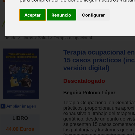
Aceptar
Renuncio
Configurar
Tienda
>
Libros
>
Salud
>
Terapia ocupacional
Terapia ocupacional en 
15 casos prácticos (in
versión digital)
Descatalogado
Begoña Polonio López
Terapia Ocupacional en Geriatría
Ampliar imagen
prácticos, proporciona una aprox
exhaustiva al trabajo del terapeu
LIBRO
geriátrico, desde un punto de vist
se presentan 15 casos comentao
44.00
Euros
las patologías y trastornos que m