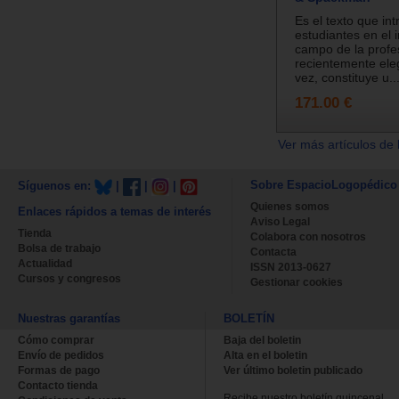
Es el texto que in
estudiantes en el 
campo de la profe
recientemente eleg
vez, constituye u..
171.00 €
Ver más artículos de 
Sobre EspacioLogopédico
Síguenos en:
|
|
|
Quienes somos
Enlaces rápidos a temas de interés
Aviso Legal
Tienda
Colabora con nosotros
Bolsa de trabajo
Contacta
Actualidad
ISSN 2013-0627
Cursos y congresos
Gestionar cookies
Nuestras garantías
BOLETÍN
Cómo comprar
Baja del boletin
Envío de pedidos
Alta en el boletin
Formas de pago
Ver último boletin publicado
Contacto tienda
Recibe nuestro boletín quincenal.