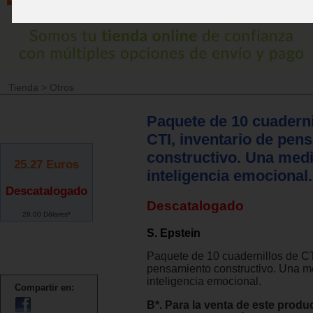
Tienda
>
Otros
Paquete de 10 cuaderni
CTI, inventario de pen
constructivo. Una medi
25.27
Euros
inteligencia emocional.
Descatalogado
Descatalogado
28.00 Dólares*
S. Epstein
Paquete de 10 cuadernillos de CT
pensamiento constructivo. Una m
inteligencia emocional.
Compartir en:
B*. Para la venta de este produ