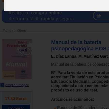
Tienda
>
Otros
Manual de la batería
psicopedagógica EOS-8
E. Díaz Langa, M. Martínez Garc
Manual de la batería psicopedag
B*. Para la venta de este produ
acreditar: Titulación en Psicolo
Educación, Medicina, Logopedi
Ampliar imagen
ocupacional u otro campo rela
propósito de uso del test.
17.80
Euros
Artículos relacionados:
Paquete de 10 cuadernillos y