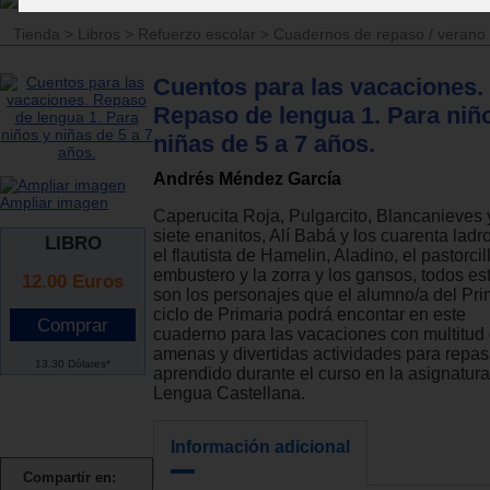
Tienda
>
Libros
>
Refuerzo escolar
>
Cuadernos de repaso / verano
Cuentos para las vacaciones.
Repaso de lengua 1. Para niñ
niñas de 5 a 7 años.
Andrés Méndez García
Ampliar imagen
Caperucita Roja, Pulgarcito, Blancanieves 
siete enanitos, Alí Babá y los cuarenta ladr
LIBRO
el flautista de Hamelin, Aladino, el pastorcil
embustero y la zorra y los gansos, todos es
12.00
Euros
son los personajes que el alumno/a del Pri
ciclo de Primaria podrá encontar en este
cuaderno para las vacaciones con multitud
amenas y divertidas actividades para repas
13.30 Dólares*
aprendido durante el curso en la asignatur
Lengua Castellana.
Información adicional
Compartir en: