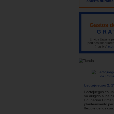
abierta durante
Gastos d
G R A 
Envíos España pe
pedidos superiores
(más iva)
(con
Lectojuegos 2. 1º
Lectojuegos es un
va dirigido a los n
Educación Primari
planteamiento per
flexible de los cua.