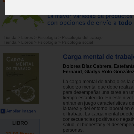
Tienda
>
Libros
>
Psicología
>
Psicología del trabajo
Tienda
>
Libros
>
Psicología
>
Psicologia social
Carga mental de trabaj
Dolores Díaz Cabrera, Estefan
Fernaud, Gladys Rolo Gonzále
La carga mental de trabajo es la 
esfuerzo mental que debe realiza
para desempeñar una tarea en un 
tiempo establecido. En este nivel
entran en juego características d
la tarea y del entorno laboral en e
Ampliar imagen
el trabajo. La carga mental puede
consecuencias positivas o negati
LIBRO
salud, el bienestar y el desempeñ
personas.
21.00
Euros