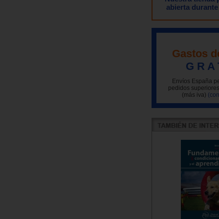
abierta durante
Gastos d
G R A 
Envíos España pe
pedidos superiores
(más iva)
(con