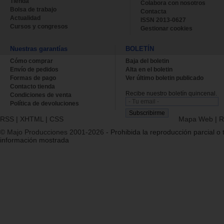
Tienda
Colabora con nosotros
Bolsa de trabajo
Contacta
Actualidad
ISSN 2013-0627
Cursos y congresos
Gestionar cookies
Nuestras garantías
BOLETÍN
Cómo comprar
Baja del boletin
Envío de pedidos
Alta en el boletin
Formas de pago
Ver último boletin publicado
Contacto tienda
Recibe nuestro boletín quincenal.
Condiciones de venta
Política de devoluciones
RSS
|
XHTML
|
CSS
Mapa Web
|
R
© Majo Producciones 2001-2026
- Prohibida la reproducción parcial o t
información mostrada