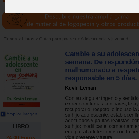
Tienda
>
Libros
>
Guías para padres
>
Adolescencia y juventud
Cambie a su adolescen
semana. De respondón
malhumorado a respet
responsable en 5 días.
Kevin Leman
Con su singular ingenio y sentido
experto en temas familiares, le a
recuperar el respeto, e incluso la
Ampliar imagen
su hijo adolescente; establecer lí
adecuados y pautas realistas; c
LIBRO
su hijo; modificar el comportamien
equipar al adolescente con lo ne
24.00
Euros
vida presente y futura.