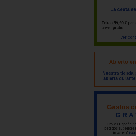
La cesta es
Faltan
59,90 €
para
envío
gratis
Ver con
Abierto e
Nuestra tienda
abierta durante
Gastos d
G R A 
Envíos España pe
pedidos superiores
(más iva)
(con