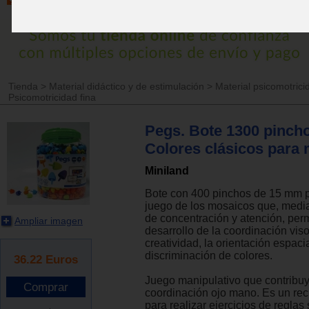
Tienda
>
Material didáctico y de estimulación
>
Material psicomotrici
Psicomotricidad fina
Pegs. Bote 1300 pinc
Colores clásicos para
Miniland
Bote con 400 pinchos de 15 mm p
juego de los mosaicos que, media
de concentración y atención, perm
Ampliar imagen
desarrollo de la coordinación viso
creatividad, la orientación espacia
discriminación de colores.
36.22
Euros
Juego manipulativo que contribuy
coordinación ojo mano. Es un re
para realizar ejercicios de regla