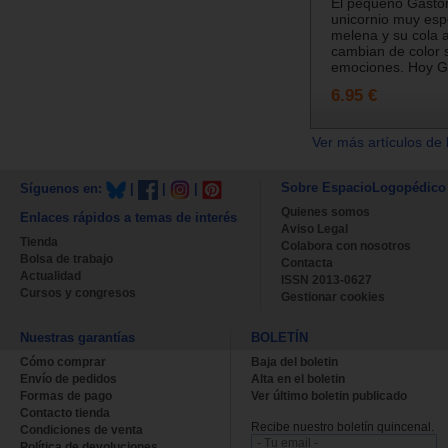
El pequeño Gastó
unicornio muy espe
melena y su cola a
cambian de color 
emociones. Hoy Ga
6.95 €
Ver más artículos de 
Sobre EspacioLogopédico
Síguenos en:
|
|
|
Quienes somos
Enlaces rápidos a temas de interés
Aviso Legal
Tienda
Colabora con nosotros
Bolsa de trabajo
Contacta
Actualidad
ISSN 2013-0627
Cursos y congresos
Gestionar cookies
Nuestras garantías
BOLETÍN
Cómo comprar
Baja del boletin
Envío de pedidos
Alta en el boletin
Formas de pago
Ver último boletin publicado
Contacto tienda
Recibe nuestro boletín quincenal.
Condiciones de venta
Política de devoluciones