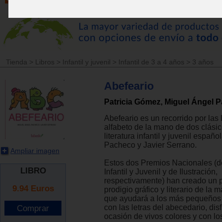
Tienda
>
Libros
>
Infantil y juvenil
>
Infantil de 3 a 4 años
>
3 años
Abefeario
Patricia Gómez, Miguel Ángel 
Abefeario es un recorrido por las 
alfabeto de la mano de dos clásic
literatura infantil y juvenil españ
Pacheco y Javier Serrano.
Ampliar imagen
Estos dos Premios Nacionales (de
LIBRO
Infantil y Juvenil y de Ilustración,
respectivamente) han creado un
9.94
Euros
prodigio gráfico y literario de la 
que ayudará a los más pequeños a
con las letras del abecedario, dis
ocasión de vivos colores y con lo