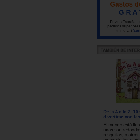
Gastos d
G R A 
Envíos España pe
pedidos superiores
(más iva)
(con
De la A a la Z. 1
divertirse con las
El mundo está llen
unas son redonda
rosquillas; a otra
mosquito les revol