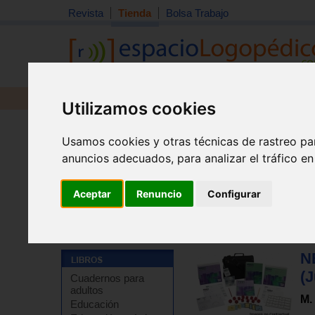
Revista
Tienda
Bolsa Trabajo
Revista
Libros
Material
Juguetes
Utilizamos cookies
Usamos cookies y otras técnicas de rastreo pa
anuncios adecuados, para analizar el tráfico e
Aceptar
Renuncio
Configurar
Tienda
>
Libros
>
Pruebas y protocolos
>
Neuropsicol
NE
(J
Cuadernos para
adultos
M.
Educación