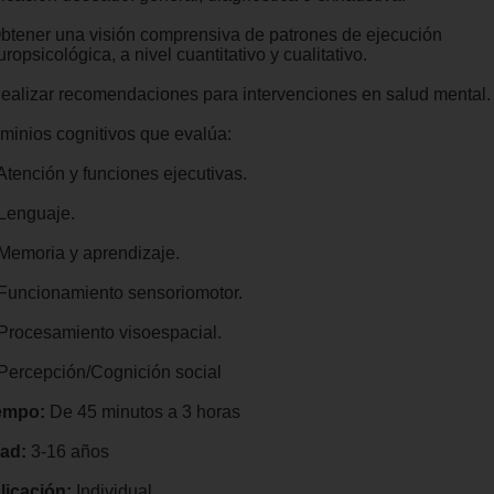
Obtener una visión comprensiva de patrones de ejecución
ropsicológica, a nivel cuantitativo y cualitativo.
Realizar recomendaciones para intervenciones en salud mental.
minios cognitivos que evalúa:
Atención y funciones ejecutivas.
 Lenguaje.
 Memoria y aprendizaje.
 Funcionamiento sensoriomotor.
 Procesamiento visoespacial.
 Percepción/Cognición social
empo:
De 45 minutos a 3 horas
ad:
3-16 años
licación:
Individual