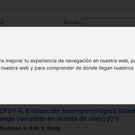
Buscar:
Formación
Directorio
Trabajo
Registro
ra mejorar tu experiencia de navegación en nuestra web, p
n nuestra web y para comprender de donde llegan nuestros v
ogía
PSY-II, Evaluación Neuropsicológica Infantil
uego completo en maleta de viaje) (C*)
 Korkman, U. Kirk, S. Kemp