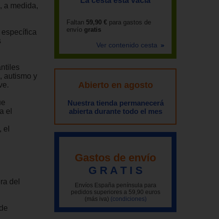
La cesta está vacía
, a medida,
Faltan
59,90 €
para gastos de
envío
gratis
 específica
s
Ver contenido cesta
ntiles
, autismo y
Abierto en agosto
ve.
ue
Nuestra tienda permanecerá
a el
abierta durante todo el mes
 el
Gastos de envío
G R A T I S
era del
Envíos España península para
pedidos superiores a 59,90 euros
(más iva)
(condiciones)
 de