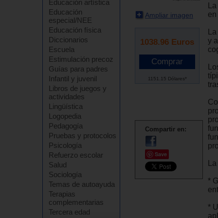
Educación artística
La
Educación
en 
Ampliar imagen
especial/NEE
Educación física
La
Diccionarios
y 
1038.96
Euros
cog
Escuela
Estimulación precoz
Lo
Guías para padres
típ
Infantil y juvenil
1151.15 Dólares*
tra
Libros de juegos y
actividades
Co
Lingüística
pr
Logopedia
pr
Pedagogía
fun
Compartir en:
Pruebas y protocolos
fu
Psicología
pr
Save
Refuerzo escolar
La
Salud
Sociología
* G
Temas de autoayuda
en
Terapias
complementarias
* 
Tercera edad
ap