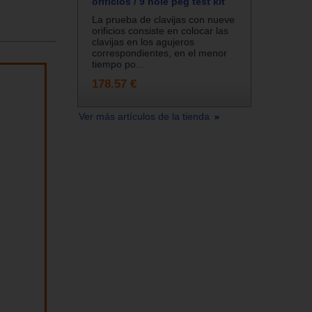
orificios / 9 hole peg test kit
La prueba de clavijas con nueve
orificios consiste en colocar las
clavijas en los agujeros
correspondientes, en el menor
tiempo po...
178.57 €
Ver más artículos de la tienda