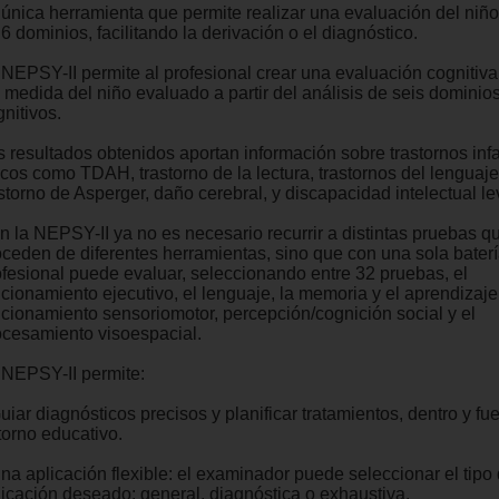
 única herramienta que permite realizar una evaluación del niño
6 dominios, facilitando la derivación o el diagnóstico.
 NEPSY-II permite al profesional crear una evaluación cognitiva
a medida del niño evaluado a partir del análisis de seis dominio
nitivos.
s resultados obtenidos aportan información sobre trastornos infa
icos como TDAH, trastorno de la lectura, trastornos del lenguaje
storno de Asperger, daño cerebral, y discapacidad intelectual le
n la NEPSY-II ya no es necesario recurrir a distintas pruebas q
oceden de diferentes herramientas, sino que con una sola baterí
ofesional puede evaluar, seleccionando entre 32 pruebas, el
cionamiento ejecutivo, el lenguaje, la memoria y el aprendizaje,
ncionamiento sensoriomotor, percepción/cognición social y el
ocesamiento visoespacial.
 NEPSY-II permite:
uiar diagnósticos precisos y planificar tratamientos, dentro y fu
torno educativo.
Una aplicación flexible: el examinador puede seleccionar el tipo
licación deseado: general, diagnóstica o exhaustiva.