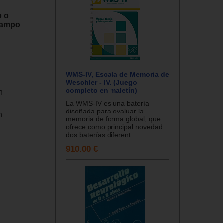
o o
 campo
WMS-IV, Escala de Memoria de
Weschler - IV. (Juego
completo en maletín)
n
La WMS-IV es una batería
diseñada para evaluar la
n
memoria de forma global, que
ofrece como principal novedad
dos baterías diferent...
910.00 €