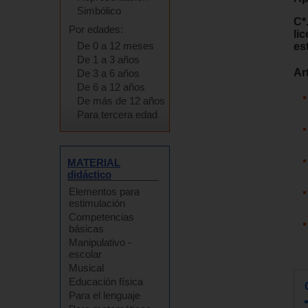
Simbólico
C*
Por edades:
li
De 0 a 12 meses
es
De 1 a 3 años
Ar
De 3 a 6 años
De 6 a 12 años
De más de 12 años
Para tercera edad
MATERIAL
didáctico
Elementos para
estimulación
Competencias
básicas
Manipulativo -
escolar
Musical
Educación física
Para el lenguaje