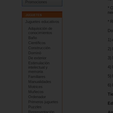
Promociones
* 
neu
* 
Juguetes educativos
Adquisición de
Do
conocimientos
Baño
1) 
Científicos
Construcción
2)
Dominó
3)
De exterior
Estimulación
4)
intelectual y
memoria
5)
Familiares
Manualidades
6)
Motrices
Muñecos
Ti
Ordenador
Primeros juguetes
Ed
Puzzles
Representación
Ap