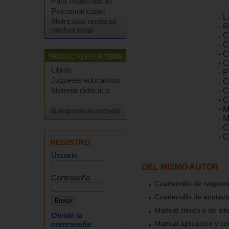
Para matemáticas
Psicomotricidad
- L
Motricidad orofacial
- R
miofuncional
- 
- 
- 
- 
Libros
- P
Juguetes educativos
- C
Material didáctico
- 
- 
- 
Busqueda avanzada
- M
- 
- 
REGISTRO
Usuario
DEL MISMO AUTOR
Contraseña
Cuadernillo de respuest
Cuadernillo de anotació
Manual clinico y de int
Olvidé la
Manual aplicación y cor
contraseña