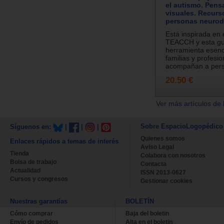
el autismo. Pens
visuales. Recurs
personas neurod
Está inspirada en 
TEACCH y esta gu
herramienta esenc
familias y profesi
acompañan a pers
20.50 €
Ver más artículos de 
Sobre EspacioLogopédico
Síguenos en:
|
|
|
Quienes somos
Enlaces rápidos a temas de interés
Aviso Legal
Tienda
Colabora con nosotros
Bolsa de trabajo
Contacta
Actualidad
ISSN 2013-0627
Cursos y congresos
Gestionar cookies
Nuestras garantías
BOLETÍN
Cómo comprar
Baja del boletin
Envío de pedidos
Alta en el boletin