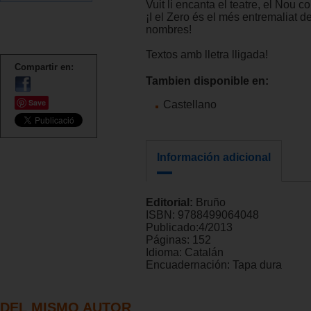
Vuit li encanta el teatre, el Nou c
¡I el Zero és el més entremaliat de
nombres!
Textos amb lletra lligada!
Compartir en:
Tambien disponible en:
Save
Castellano
Información adicional
Editorial:
Bruño
ISBN:
9788499064048
Publicado:
4/2013
Páginas:
152
Idioma:
Catalán
Encuadernación:
Tapa dura
DEL MISMO AUTOR