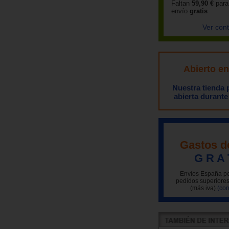
Faltan
59,90 €
para
envío
gratis
Ver con
Abierto e
Nuestra tienda
abierta durante
Gastos d
G R A 
Envíos España pe
pedidos superiores
(más iva)
(con