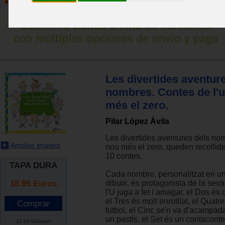
Les divertides aventur
nombres. Contes de l'u 
més el zero.
Pilar López Ávila
Les divertides aventures dels nom
Ampliar imagen
nou més el zero, queden recollid
10 contes.
TAPA DURA
Cada nombre, personalitzat en un
18.95
Euros
dibuix, és protagonista de la seva 
l'U juga a fet i amagar, el Dos és
el Tres és molt enrotllat, el Quatr
futbol, el Cinc se'n va d'acampada
un pastís, el Set és un contacontes
21.03 Dólares*