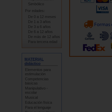
Simbólico
Por edades:
De 0 a 12 meses
De 1 a 3 años
De 3 a 6 años
De 6 a 12 años
De más de 12 años
Para tercera edad
MATERIAL
didáctico
Elementos para
estimulación
Competencias
básicas
Manipulativo -
escolar
Musical
Educación física
Para el lenguaje