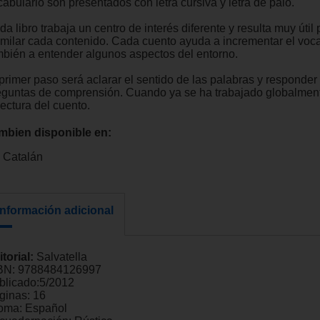
abulario son presentados con letra cursiva y letra de palo.
a libro trabaja un centro de interés diferente y resulta muy útil 
imilar cada contenido. Cada cuento ayuda a incrementar el voca
mbién a entender algunos aspectos del entorno.
primer paso será aclarar el sentido de las palabras y responder 
eguntas de comprensión. Cuando ya se ha trabajado globalment
lectura del cuento.
mbien disponible en:
Catalán
Información adicional
itorial:
Salvatella
BN:
9788484126997
blicado:
5/2012
ginas:
16
ioma:
Español