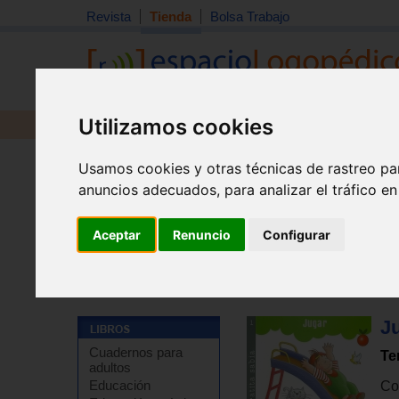
Revista
Tienda
Bolsa Trabajo
Utilizamos cookies
Revista
Libros
Material
Juguetes
Usamos cookies y otras técnicas de rastreo pa
anuncios adecuados, para analizar el tráfico e
Aceptar
Renuncio
Configurar
Tienda
>
Libros
>
Infantil y juvenil
>
Infantil de 3 a 4 a
Ju
Cuadernos para
Te
adultos
Educación
Col