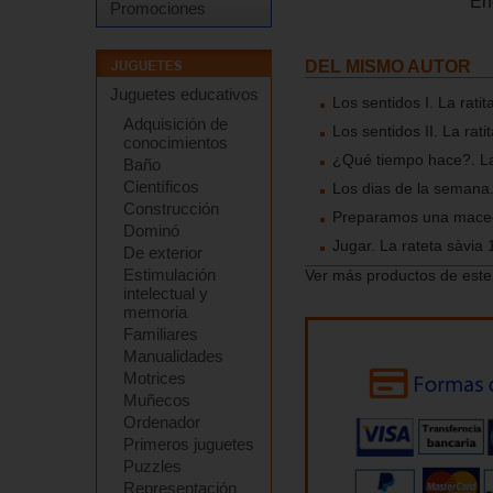
En
Promociones
DEL MISMO AUTOR
Juguetes educativos
Los sentidos I. La ratit
Adquisición de
Los sentidos II. La rati
conocimientos
¿Qué tiempo hace?. La r
Baño
Científicos
Los dias de la semana. 
Construcción
Preparamos una macedon
Dominó
Jugar. La rateta sàvia 1
De exterior
Estimulación
Ver más productos de este
intelectual y
memoria
Familiares
Manualidades
Motrices
Muñecos
Ordenador
Primeros juguetes
Puzzles
Representación