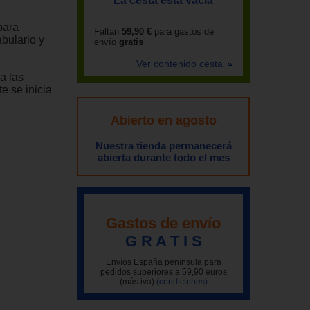
La cesta está vacía
para
Faltan
59,90 €
para gastos de
bulario y
envío
gratis
Ver contenido cesta
a las
e se inicia
Abierto en agosto
Nuestra tienda permanecerá
abierta durante todo el mes
Gastos de envío
G R A T I S
Envíos España península para
pedidos superiores a 59,90 euros
(más iva)
(condiciones)