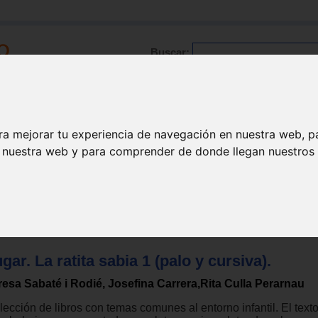
Buscar:
Formación
Directorio
Trabajo
Registro
ra mejorar tu experiencia de navegación en nuestra web, p
n nuestra web y para comprender de donde llegan nuestros v
ños
>
3 años
gar. La ratita sabia 1 (palo y cursiva).
resa Sabaté i Rodié, Josefina Carrera,Rita Culla Perarnau
ección de libros con temas comunes al entorno infantil. El texto