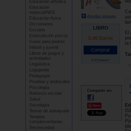
voc
Educación artística
Educación
Cad
especial/NEE
Ampliar imagen
as
Educación física
ta
Diccionarios
LIBRO
Escuela
El 
Estimulación precoz
5.00
Euros
pr
Guías para padres
la 
Infantil y juvenil
Libros de juegos y
Ta
actividades
5.55 Dólares*
Lingüística
Logopedia
Pedagogía
Pruebas y protocolos
Psicología
Compartir en:
Refuerzo escolar
Salud
Sociología
Ed
Save
IS
Temas de autoayuda
Pu
Terapias
Pá
complementarias
Id
Tercera edad