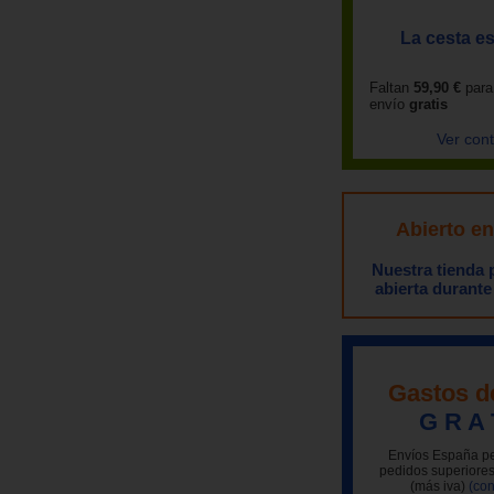
La cesta es
Faltan
59,90 €
para
envío
gratis
Ver con
Abierto e
Nuestra tienda
abierta durante
Gastos d
G R A 
Envíos España pe
pedidos superiores
(más iva)
(con