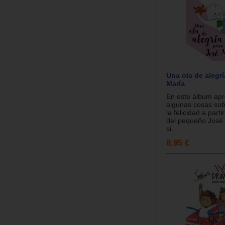
Una ola de alegr
María
En este álbum ap
algunas cosas sobr
la felicidad a parti
del pequeño José 
si...
8.95 €