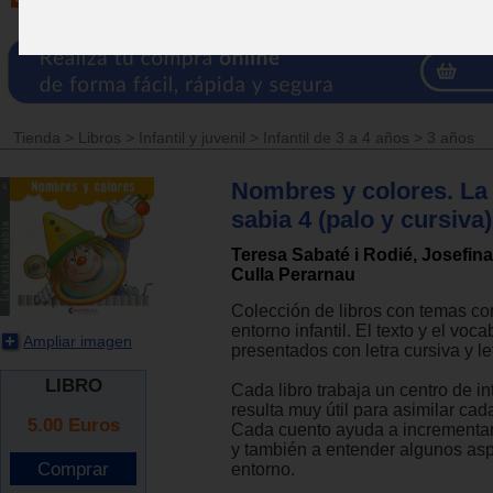
Tienda
>
Libros
>
Infantil y juvenil
>
Infantil de 3 a 4 años
>
3 años
Nombres y colores. La 
sabia 4 (palo y cursiva)
Teresa Sabaté i Rodié, Josefina
Culla Perarnau
Colección de libros con temas c
entorno infantil. El texto y el voc
Ampliar imagen
presentados con letra cursiva y le
LIBRO
Cada libro trabaja un centro de in
resulta muy útil para asimilar cad
5.00
Euros
Cada cuento ayuda a incrementar
y también a entender algunos asp
entorno.