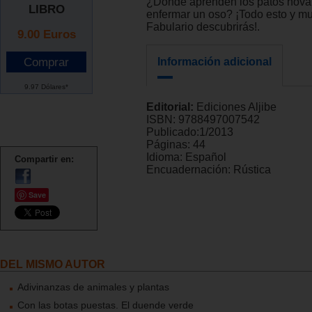
¿Dónde aprenden los patos nov
LIBRO
enfermar un oso? ¡Todo esto y m
Fabulario descubrirás!.
9.00
Euros
Información adicional
9.97 Dólares*
Editorial:
Ediciones Aljibe
ISBN:
9788497007542
Publicado:
1/2013
Páginas:
44
Idioma:
Español
Compartir en:
Encuadernación:
Rústica
Save
DEL MISMO AUTOR
Adivinanzas de animales y plantas
Con las botas puestas. El duende verde