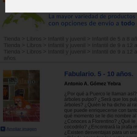
Tienda
>
Libros
>
Infantil y juvenil
>
Infantil de 5 a 8 a
Tienda
>
Libros
>
Infantil y juvenil
>
Infantil de 9 a 12 
Tienda
>
Libros
>
Infantil y juvenil
>
Infantil de 9 a 12 
años
Fabulario. 5 - 10 años.
Antonio A. Gómez Yebra
¿Por qué a Puerco le llaman así?
árboles pulpo? ¿Será que los pu
árboles? ¿Quién le ha dicho al ra
que puede enriquecerse con tant
qué momento se le dio nombre al
¿Conoces a Florentino? ¿Qué le 
cocodrilo? ¿Encontrará la jirafa 
Ampliar imagen
¿Existen desventajas para un uni