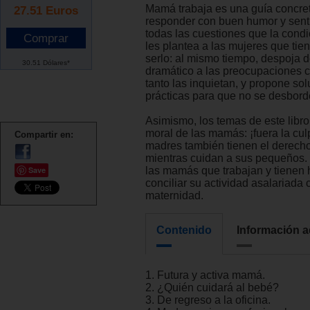
Mamá trabaja es una guía concret
27.51
Euros
responder con buen humor y senti
todas las cuestiones que la cond
les plantea a las mujeres que tien
serlo: al mismo tiempo, despoja d
30.51 Dólares*
dramático a las preocupaciones c
tanto las inquietan, y propone so
prácticas para que no se desbord
Asimismo, los temas de este libro
moral de las mamás: ¡fuera la culp
Compartir en:
madres también tienen el derecho
mientras cuidan a sus pequeños.
Save
las mamás que trabajan y tienen 
conciliar su actividad asalariada 
maternidad.
Contenido
Información a
1. Futura y activa mamá.
2. ¿Quién cuidará al bebé?
3. De regreso a la oficina.