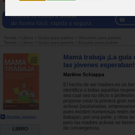
Tienda
>
Libros
>
Guías para padres
>
Recursos para padres
Tienda
>
Libros
>
Guías para padres
>
Escuela para padres
Mamá trabaja ¡La guía 
las jóvenes esperaban!
Marlène Schiappa
El hecho de ser madres es un fac
identifica a todas aquellas mujere
sea cual sea su oficio o profesión.
propone crear la primera gran re
activas (asalariadas, empresarias,
pues existen numerosas redes d
Ampliar imagen
trabajan, por una parte, y otras t
pero las madres activas no tiene
de convergencia.
LIBRO