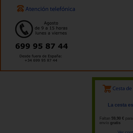
La cesta es
Faltan
59,90 €
para
envío
gratis
Ver con