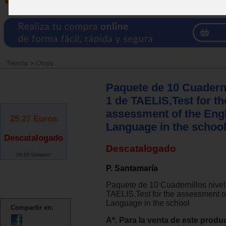
Tienda
>
Otros
Paquete de 10 Cuaderni
1 de TAELIS,Test for th
assessment of the Eng
25.27
Euros
Language in the school
Descatalogado
Descatalogado
28.05 Dólares*
P. Santamaría
Paquete de 10 Cuadernillos nivel
TAELIS,Test for the assessment o
Language in the school
Compartir en:
A*. Para la venta de este produ