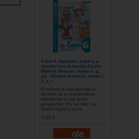
A leer 6. Aprender a leer y a
escribir con la familia Cacho.
Sílabas directas: letras c, g,
gü - Sílabas inversas: letras l,
s, n, r.
El método A Leer permite el
dominio de la lectoescritura
atendiendo a una doble
perspectiva. Por un lado, su
diseño lógico y sus b...
7.50 €