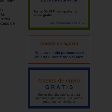
La cesta está vacía
 alumnos.
os
Faltan
59,90 €
para gastos de
ras
envío
gratis
amiento
Ver contenido cesta
oceso de
.
Abierto en agosto
Nuestra tienda permanecerá
abierta durante todo el mes
Gastos de envío
G R A T I S
Envíos España península para
pedidos superiores a 59,90 euros
(más iva)
(condiciones)