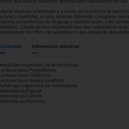
estros que buscan favorecer aprendizajes significativos en sus
iante diversas actividades y a través de la práctica de ejercici
activos y divertidos, el niño aprende diferentes conceptos mient
sarrolla competencias de lenguaje y comunicación, y del pens
temático. Consta de tres volúmenes que dan seguimiento al pr
rendizaje de los niños, de acuerdo con sus etapas de desarrollo
Contenido
Información adicional
rendizajes esperados de lectoescritura
 Lectoescritura-Pregrafismos
 Lectoescritura- Grafismos
 Lectoescritura-Juegos fonéticos
rendizajes esperados de matemáticas
 Matemáticas-Figuras
 Matemáticas-Colores
 Matemáticas-Números