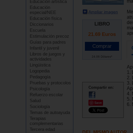
ma
Educación artística
Educación
Med
Ampliar imagen
especial/NEE
atr
Educación física
de
LIBRO
Diccionarios
ma
Escuela
ap
21.69
Euros
Estimulación precoz
Guías para padres
Infantil y juvenil
Libros de juegos y
24.06 Dólares*
actividades
Lingüística
Ap
Logopedia
1.
Pedagogía
2.
Pruebas y protocolos
3.
Compartir en:
Ap
Psicología
4.
Refuerzo escolar
5.
Salud
Save
6.
Sociología
Temas de autoayuda
Terapias
complementarias
Tercera edad
DEL MISMO AUTOR