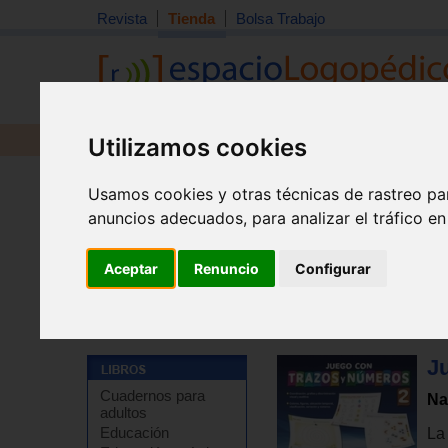
Revista
Tienda
Bolsa Trabajo
Utilizamos cookies
Revista
Libros
Material
Juguetes
Usamos cookies y otras técnicas de rastreo pa
anuncios adecuados, para analizar el tráfico e
Aceptar
Renuncio
Configurar
Tienda
>
Libros
>
Refuerzo escolar
>
Abordaje de la le
J
Cuadernos para
Na
adultos
Educación
La