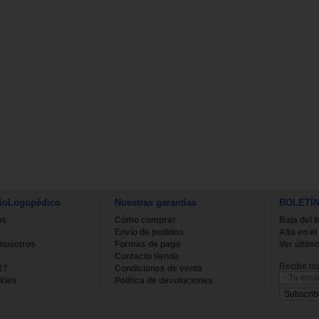
ioLogopédico
Nuestras garantías
BOLETÍ
os
Cómo comprar
Baja del b
Envío de pedidos
Alta en el
 nosotros
Formas de pago
Ver último
Contacto tienda
Recibe nue
27
Condiciones de venta
kies
Política de devoluciones