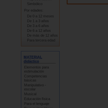
Simbólico
Por edades:
De 0 a 12 meses
De 1 a 3 años
De 3 a 6 años
De 6 a 12 años
De más de 12 años
Para tercera edad
MATERIAL
didáctico
Elementos para
estimulación
Competencias
básicas
Manipulativo -
escolar
Musical
Educación física
Para el lenguaje