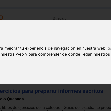
Buscar:
Formación
Directorio
Trabajo
Registro
ra mejorar tu experiencia de navegación en nuestra web, p
n nuestra web y para comprender de donde llegan nuestros v
dio
ercicios para preparar informes escritos
cío Quesada
s libros de ejercicios de la colección Guías del estudiante prop