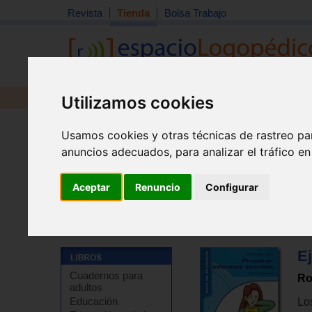
Revista
Tienda
Bolsa Trabajo
Utilizamos cookies
Revista
Libros
Material
Juguetes
Usamos cookies y otras técnicas de rastreo pa
anuncios adecuados, para analizar el tráfico e
Aceptar
Renuncio
Configurar
Tienda
>
Libros
>
Refuerzo escolar
>
Técnicas de estu
Ej
Cuadernos para
Ro
adultos
Educación
Lo