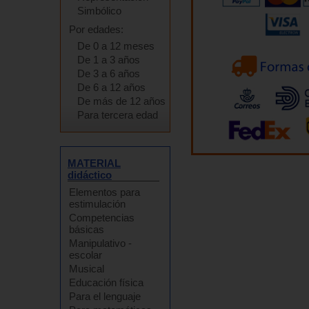
Simbólico
Por edades:
De 0 a 12 meses
De 1 a 3 años
De 3 a 6 años
De 6 a 12 años
De más de 12 años
Para tercera edad
MATERIAL
didáctico
Elementos para
estimulación
Competencias
básicas
Manipulativo -
escolar
Musical
Educación física
Para el lenguaje