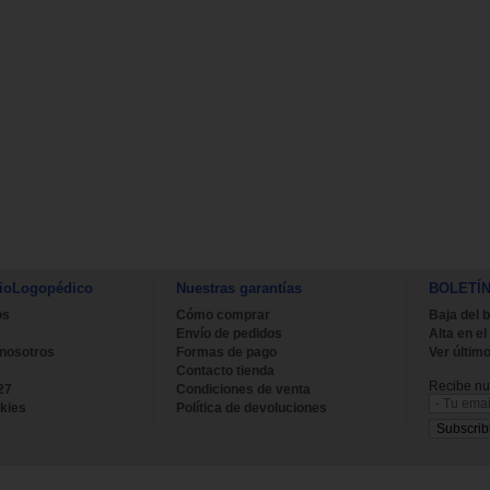
ioLogopédico
Nuestras garantías
BOLETÍ
os
Cómo comprar
Baja del b
Envío de pedidos
Alta en el
 nosotros
Formas de pago
Ver último
Contacto tienda
Recibe nue
27
Condiciones de venta
kies
Política de devoluciones