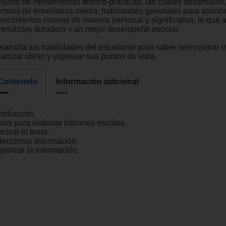
junto de herramientas teórico-prácticas, las cuales desarrollan,
umnos de enseñanza media, habilidades generales para asimila
nocimientos nuevos de manera personal y significativa, lo que 
rendizaje duradero y un mejor desempeño escolar.
sarrolla tus habilidades del estudiante para saber seleccionar i
ganizar ideas y expresar sus puntos de vista.
Contenido
Información adicional
roducción.
sos para elaborar informes escritos.
cisar el tema.
leccionar información.
ganizar la información.