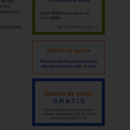
La cesta está vacía
 en los
r los
asegura un
Faltan
59,90 €
para gastos de
envío
gratis
Ver contenido cesta
nformación,
Abierto en agosto
Nuestra tienda permanecerá
abierta durante todo el mes
Gastos de envío
G R A T I S
Envíos España península para
pedidos superiores a 59,90 euros
(más iva)
(condiciones)