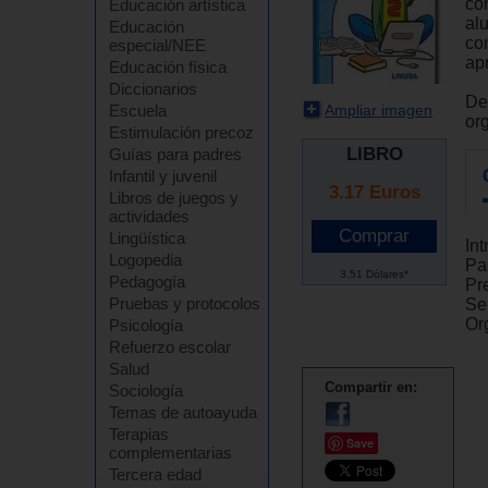
con
Educación artística
al
Educación
co
especial/NEE
ap
Educación física
Diccionarios
De
Ampliar imagen
Escuela
or
Estimulación precoz
LIBRO
Guías para padres
Infantil y juvenil
3.17
Euros
Libros de juegos y
actividades
Lingüística
Int
Logopedia
Pa
3.51 Dólares*
Pedagogía
Pre
Pruebas y protocolos
Se
Or
Psicología
Refuerzo escolar
Salud
Compartir en:
Sociología
Temas de autoayuda
Terapias
Save
complementarias
Tercera edad