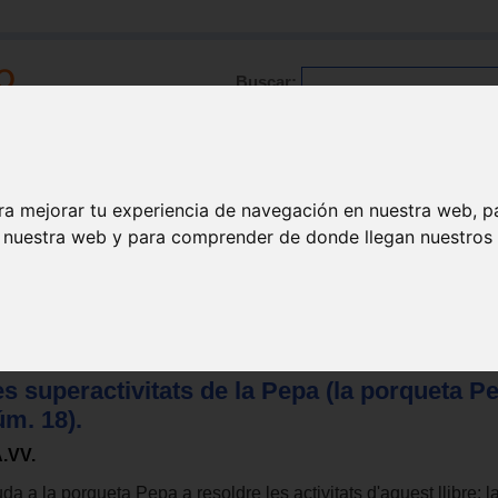
Buscar:
Formación
Directorio
Trabajo
Registro
ra mejorar tu experiencia de navegación en nuestra web, p
n nuestra web y para comprender de donde llegan nuestros v
s superactivitats de la Pepa (la porqueta P
úm. 18).
.VV.
da a la porqueta Pepa a resoldre les activitats d'aquest llibre: l