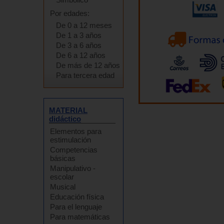
Por edades:
De 0 a 12 meses
De 1 a 3 años
De 3 a 6 años
De 6 a 12 años
De más de 12 años
Para tercera edad
MATERIAL
didáctico
Elementos para
estimulación
Competencias
básicas
Manipulativo -
escolar
Musical
Educación física
Para el lenguaje
Para matemáticas