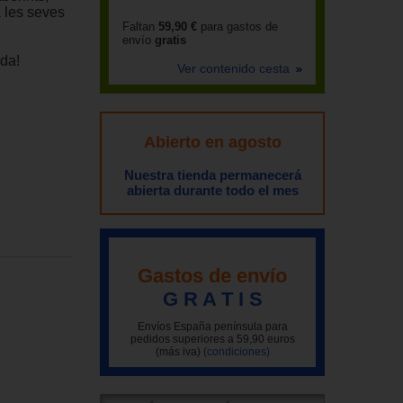
a les seves
Faltan
59,90 €
para gastos de
envío
gratis
ada!
Ver contenido cesta
Abierto en agosto
Nuestra tienda permanecerá
abierta durante todo el mes
Gastos de envío
G R A T I S
Envíos España península para
pedidos superiores a 59,90 euros
(más iva)
(condiciones)