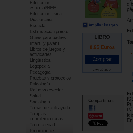
Educación
dib
especial/NEE
pà
Educación física
Diccionarios
Am
Ampliar imagen
Escuela
Ed
Estimulación precoz
LIBRO
Guías para padres
Ta
Infantil y juvenil
8.95
Euros
Libros de juegos y
actividades
Lingüística
Logopedia
9.94 Dólares*
Pedagogía
Pruebas y protocolos
Psicología
Refuerzo escolar
Ed
Salud
IS
Compartir en:
Sociología
Pu
Temas de autoayuda
Pá
Terapias
Id
Save
complementarias
En
Tercera edad
Promociones