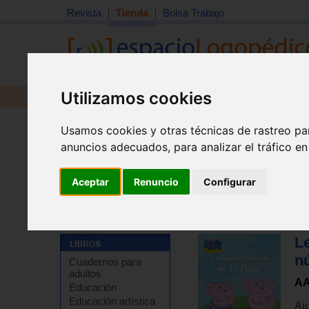
Revista
Tienda
Bolsa Trabajo
Utilizamos cookies
Revista
Libros
Material
Juguetes
Usamos cookies y otras técnicas de rastreo pa
anuncios adecuados, para analizar el tráfico e
Aceptar
Renuncio
Configurar
Le
n
Cuadernos para
adultos
AA
Educación
Educación artística
Aju