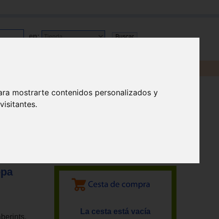
en:
ara mostrarte contenidos personalizados y
isitantes.
epa
La cesta está vacía
aberints,