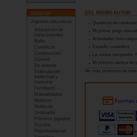
DEL MISMO AUTOR
Juguetes educativos
Quaderns de reeducaci
Adquisición de
Mi primer juego educati
conocimientos
Actividades físico-depo
Baño
Castells i castellers
Científicos
Construcción
La cocina campestre. 
Dominó
Mi primera cartera de 
De exterior
Ver más productos de este
Estimulación
intelectual y
memoria
Familiares
Manualidades
Motrices
Muñecos
Ordenador
Primeros juguetes
Puzzles
Representación
Simbólico