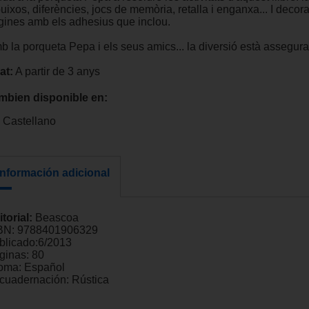
uixos, diferències, jocs de memòria, retalla i enganxa... I decor
gines amb els adhesius que inclou.
b la porqueta Pepa i els seus amics... la diversió està assegur
at:
A partir de 3 anys
mbien disponible en:
Castellano
Información adicional
itorial:
Beascoa
BN:
9788401906329
blicado:
6/2013
ginas:
80
ioma:
Español
cuadernación:
Rústica