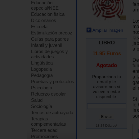
Educación
fan
especial/NEE
am
Educación física
Diccionarios
Lo
ma
Escuela
Ampliar imagen
no
Estimulación precoz
la
Guías para padres
LIBRO
ja
Infantil y juvenil
a p
Libros de juegos y
11.95
Euros
actividades
De
Lingüística
Agotado
fu
Logopedia
en
Pedagogía
Proporciona tu
a 
Pruebas y protocolos
email y te
ga
avisaremos si
Psicología
el
vuleve a estar
Refuerzo escolar
disponible:
Si
Salud
le 
Sociología
la
Temas de autoayuda
sor
Terapias
complementarias
13.24 Dólares*
Tercera edad
Promociones