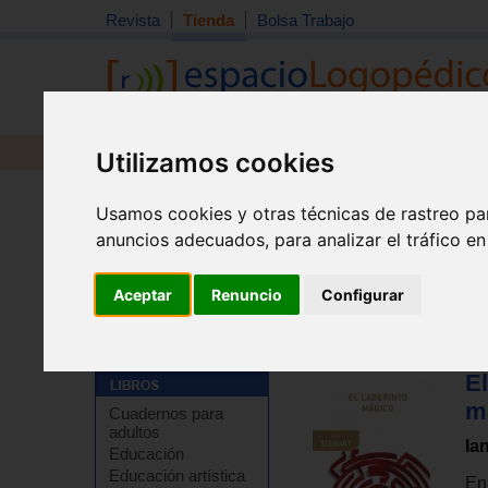
Revista
Tienda
Bolsa Trabajo
Revista
Libros
Material
Juguetes
Utilizamos cookies
Usamos cookies y otras técnicas de rastreo pa
anuncios adecuados, para analizar el tráfico e
Aceptar
Renuncio
Configurar
El
m
Cuadernos para
adultos
Ia
Educación
Educación artística
En 