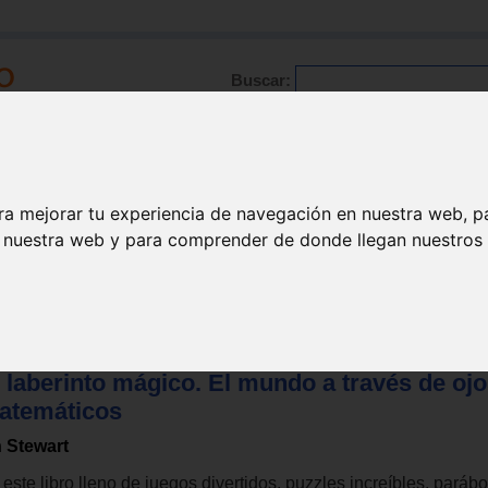
Buscar:
Formación
Directorio
Trabajo
Registro
ra mejorar tu experiencia de navegación en nuestra web, p
n nuestra web y para comprender de donde llegan nuestros v
 laberinto mágico. El mundo a través de oj
atemáticos
n Stewart
este libro lleno de juegos divertidos, puzzles increíbles, paráb