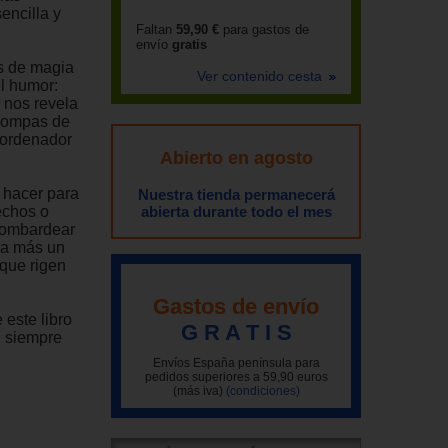
encilla y
Faltan
59,90 €
para gastos de
envío
gratis
os de magia
Ver contenido cesta
l humor:
 nos revela
 pompas de
 ordenador
Abierto en agosto
 hacer para
Nuestra tienda permanecerá
echos o
abierta durante todo el mes
bombardear
ca más un
 que rigen
Gastos de envío
 este libro
G R A T I S
o, siempre
Envíos España península para
pedidos superiores a 59,90 euros
(más iva)
(condiciones)