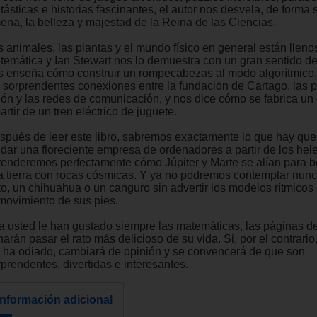
tásticas e historias fascinantes, el autor nos desvela, de forma s
ena, la belleza y majestad de la Reina de las Ciencias.
s animales, las plantas y el mundo físico en general están llen
temática y Ian Stewart nos lo demuestra con un gran sentido de
s enseña cómo construir un rompecabezas al modo algorítmico,
s sorprendentes conexiones entre la fundación de Cartago, las
bón y las redes de comunicación, y nos dice cómo se fabrica un
artir de un tren eléctrico de juguete.
spués de leer este libro, sabremos exactamente lo que hay que
ndar una floreciente empresa de ordenadores a partir de los hel
tenderemos perfectamente cómo Júpiter y Marte se alían para 
la tierra con rocas cósmicas. Y ya no podremos contemplar nun
to, un chihuahua o un canguro sin advertir los modelos rítmicos
 movimiento de sus pies.
 a usted le han gustado siempre las matemáticas, las páginas de
harán pasar el rato más delicioso de su vida. Si, por el contrari
s ha odiado, cambiará de opinión y se convencerá de que son
prendentes, divertidas e interesantes.
Información adicional