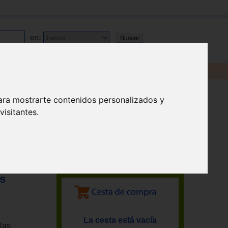
en:
ara mostrarte contenidos personalizados y
isitantes.
os
La cesta está vacía
olas