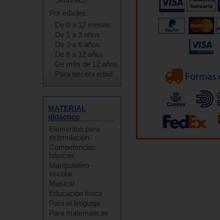
Por edades:
De 0 a 12 meses
De 1 a 3 años
De 3 a 6 años
De 6 a 12 años
De más de 12 años
Para tercera edad
MATERIAL
didáctico
Elementos para
estimulación
Competencias
básicas
Manipulativo -
escolar
Musical
Educación física
Para el lenguaje
Para matemáticas