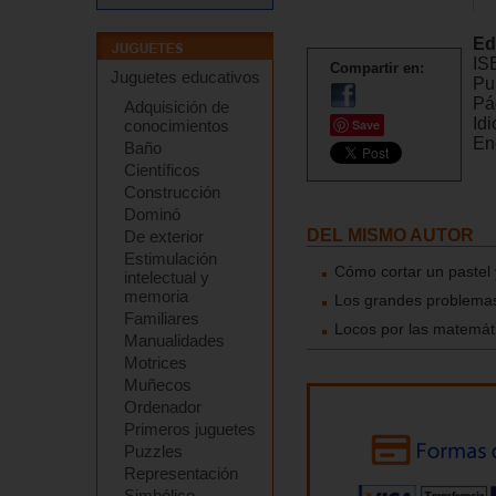
Ed
IS
Compartir en:
Juguetes educativos
Pu
Pá
Adquisición de
Id
Save
conocimientos
En
Baño
Científicos
Construcción
Dominó
DEL MISMO AUTOR
De exterior
Estimulación
Cómo cortar un pastel
intelectual y
memoria
Los grandes problema
Familiares
Locos por las matemát
Manualidades
Motrices
Muñecos
Ordenador
Primeros juguetes
Puzzles
Representación
Simbólico