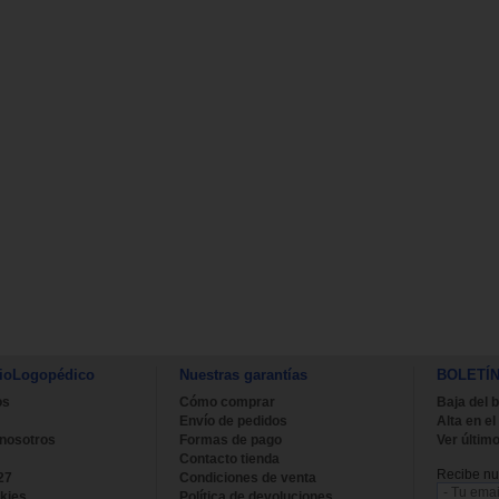
ioLogopédico
Nuestras garantías
BOLETÍ
os
Cómo comprar
Baja del b
Envío de pedidos
Alta en el
 nosotros
Formas de pago
Ver último
Contacto tienda
Recibe nue
27
Condiciones de venta
kies
Política de devoluciones