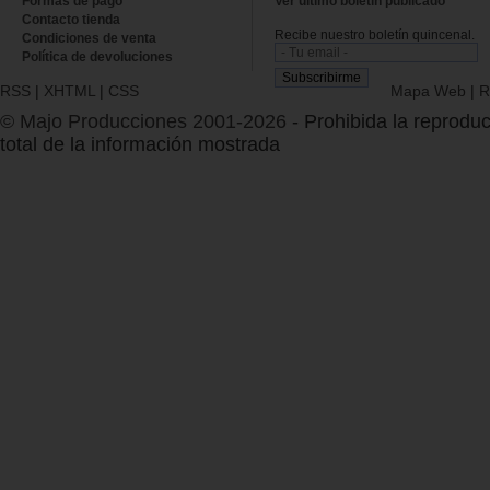
Formas de pago
Ver último boletin publicado
Contacto tienda
Recibe nuestro boletín quincenal.
Condiciones de venta
Política de devoluciones
RSS
|
XHTML
|
CSS
Mapa Web
|
R
© Majo Producciones 2001-2026
- Prohibida la reproduc
total de la información mostrada