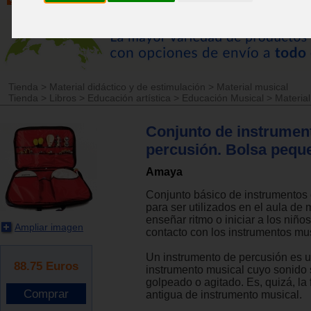
Tienda
>
Material didáctico y de estimulación
>
Material musical
Tienda
>
Libros
>
Educación artística
>
Educación Musical
>
Material
Conjunto de instrumen
percusión. Bolsa pequ
Amaya
Conjunto básico de instrumentos
para ser utilizados en el aula de 
enseñar ritmo o iniciar a los niño
Ampliar imagen
contacto con los instrumentos mu
Un instrumento de percusión es u
88.75
Euros
instrumento musical cuyo sonido s
golpeado o agitado. Es, quizá, la
antigua de instrumento musical.