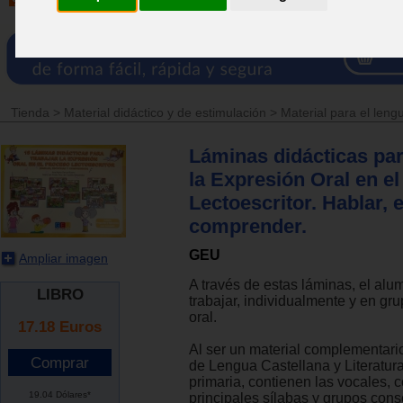
Tienda
>
Material didáctico y de estimulación
>
Material para el leng
Láminas didácticas par
la Expresión Oral en e
Lectoescritor. Hablar, 
comprender.
GEU
Ampliar imagen
A través de estas láminas, el alu
LIBRO
trabajar, individualmente y en gru
oral.
17.18
Euros
Al ser un material complementario
de Lengua Castellana y Literatur
primaria, contienen las vocales, 
19.04 Dólares*
principales sílabas y grupos con