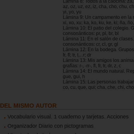
Lámina 8: Todos a la caocina: za, z
az, oz, uz, ez, iz, cha, cho, chu, ch
yi, yo, yu
Lámina 9: Un campamento en la m
xi, xo, xu; ka, ko, ku, ke, ki; ña, ño
Lámina 10: El patio del colegio. 
consonánticos: pr, pl, br, bl
Lámina 11: En el salón de clases
consonánticos: cr, cl, gr, gl
Lámina 12: En la bodega. Grupos
fr, fl; tr, t…r; dr
Lámina 13: Mis amigos los anima
grafías: r-, -rr-, fl, fr, tr, dr, z, c
Lámina 14: El mundo natural. Rep
gue, gui, h
Lámina 15: Las personas trabajan
co, cu, que, qui; cha, che, chi, ch
DEL MISMO AUTOR
Vocabulario visual. 1 cuaderno y tarjetas. Acciones
Organizador Diario con pictogramas