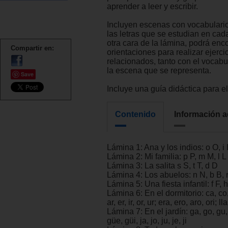
aprender a leer y escribir.
Incluyen escenas con vocabulario
las letras que se estudian en cad
otra cara de la lámina, podrá enco
Compartir en:
orientaciones para realizar ejerci
relacionados, tanto con el vocab
la escena que se representa.
Save
Incluye una guía didáctica para el
Contenido
Información a
Lámina 1: Ana y los indios: o O, i I
Lámina 2: Mi familia: p P, m M, l L
Lámina 3: La salita s S, t T, d D
Lámina 4: Los abuelos: n N, b B, r
Lámina 5: Una fiesta infantil: f F, 
Lámina 6: En el dormitorio: ca, co,
ar, er, ir, or, ur; era, ero, aro, ori; lla, 
Lámina 7: En el jardín: ga, go, gu, 
güe, güi, ja, jo, ju, je, ji