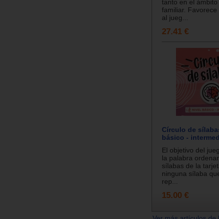
tanto en el ámbito
familiar. Favorece
al jueg...
27.41 €
Círculo de sílaba
básico - interme
El objetivo del jue
la palabra ordena
sílabas de la tarjet
ninguna sílaba qu
rep...
15.00 €
Ver más artículos de 