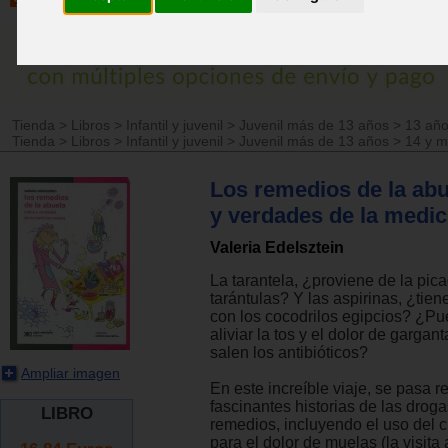
Tienda
>
Libros
>
Infantil y juvenil
>
Juvenil más de 13 años
>
13 añ
Tienda
>
Libros
>
Infantil y juvenil
>
Juvenil más de 13 años
>
14 y 
Los remedios de la abu
y verdades de la medic
Valeria Edelsztein
La tarantela, ¿proviene de la pic
tarántulas? Y las aspirinas, ¿tien
con los cocodrilos egipcios? ¿Pu
aliviar la tos y el dolor de garga
salen los antibióticos?
Ampliar imagen
En este increíble viaje, se pasa re
fascinantes historias de las droga
LIBRO
remedios, incluyendo el uso del c
para el dolor de muelas (la visita 