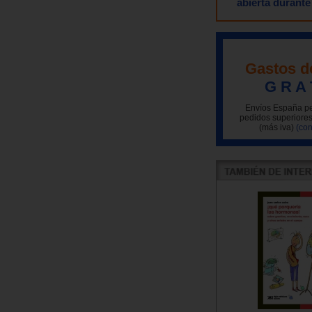
abierta durante
Gastos d
G R A 
Envíos España pe
pedidos superiores
(más iva)
(con