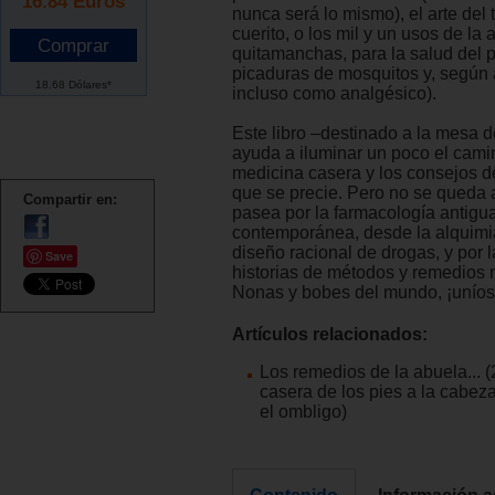
16.84
Euros
nunca será lo mismo), el arte del 
cuerito, o los mil y un usos de la
quitamanchas, para la salud del pe
picaduras de mosquitos y, según 
18.68 Dólares*
incluso como analgésico).
Este libro –destinado a la mesa d
ayuda a iluminar un poco el cami
medicina casera y los consejos d
que se precie. Pero no se queda a
Compartir en:
pasea por la farmacología antigu
contemporánea, desde la alquimi
diseño racional de drogas, y por 
Save
historias de métodos y remedios 
Nonas y bobes del mundo, ¡uníos
Artículos relacionados:
Los remedios de la abuela... (
casera de los pies a la cabez
el ombligo)