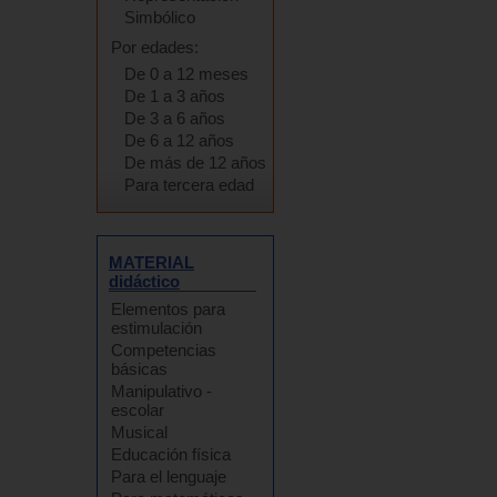
Simbólico
Por edades:
De 0 a 12 meses
De 1 a 3 años
De 3 a 6 años
De 6 a 12 años
De más de 12 años
Para tercera edad
MATERIAL
didáctico
Elementos para
estimulación
Competencias
básicas
Manipulativo -
escolar
Musical
Educación física
Para el lenguaje