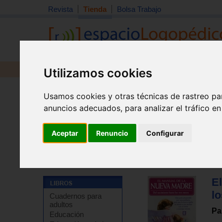
Revista
Tienda
Bolsa Trabajo
Utilizamos cookies
Revista
Libros
Material
Juguetes
Usamos cookies y otras técnicas de rastreo pa
anuncios adecuados, para analizar el tráfico e
Aceptar
Renuncio
Configurar
Tienda
>
Libros
>
Guías para padres
>
Escuela para 
E
l
Cuadernos para
adultos
Pa
Educación