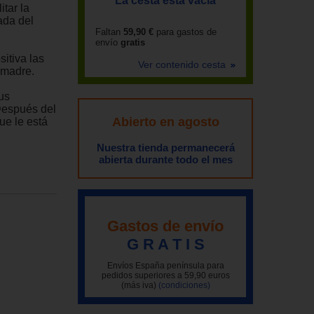
La cesta está vacía
itar la
ada del
Faltan
59,90 €
para gastos de
envío
gratis
itiva las
Ver contenido cesta
 madre.
us
Después del
Abierto en agosto
ue le está
Nuestra tienda permanecerá
abierta durante todo el mes
Gastos de envío
G R A T I S
Envíos España península para
pedidos superiores a 59,90 euros
(más iva)
(condiciones)