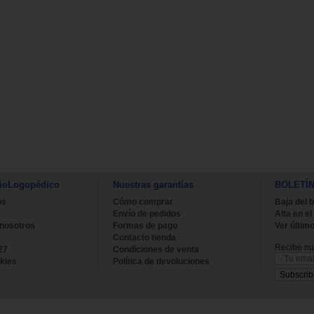
ioLogopédico
Nuestras garantías
BOLETÍ
os
Cómo comprar
Baja del b
Envío de pedidos
Alta en el
 nosotros
Formas de pago
Ver último
Contacto tienda
Recibe nue
27
Condiciones de venta
kies
Política de devoluciones