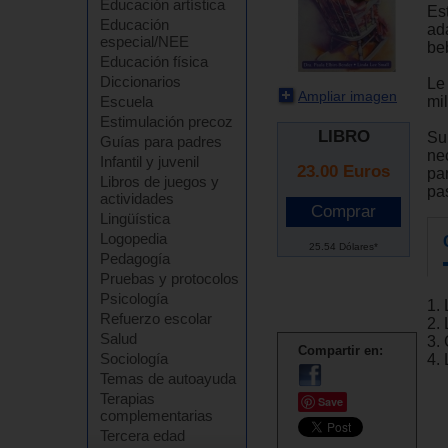
Educación artística
Est
Educación
ad
especial/NEE
be
Educación física
Diccionarios
Le 
Ampliar imagen
mi
Escuela
Estimulación precoz
LIBRO
Su
Guías para padres
ne
Infantil y juvenil
23.00
Euros
pa
Libros de juegos y
pa
actividades
Lingüística
Logopedia
25.54 Dólares*
Pedagogía
Pruebas y protocolos
Psicología
1.
Refuerzo escolar
2.
Salud
3.
Compartir en:
Sociología
4.
Temas de autoayuda
Terapias
Save
complementarias
Tercera edad