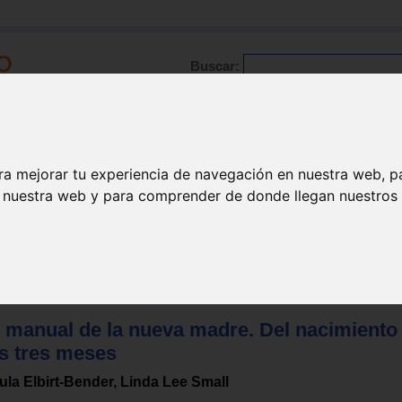
Buscar:
Formación
Directorio
Trabajo
Registro
ra mejorar tu experiencia de navegación en nuestra web, p
n nuestra web y para comprender de donde llegan nuestros v
padres
l manual de la nueva madre. Del nacimiento
os tres meses
ula Elbirt-Bender, Linda Lee Small