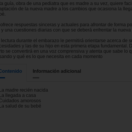
a guía, obra de una pediatra que es madre a su vez, quiere facil
aptación de la nueva madre a los cambios que ocasiona la lleg
bé.
ofrece respuestas sinceras y actuales para afrontar de forma pos
l y una cuestiones diarias con que se deberá enfrentar la nueva
 lectura durante el embarazo le permitirá orientarse acerca de s
cesidades y las de su hijo en esta primera etapa fundamental. 
rto se convertirá en una voz comprensiva y atenta que sabe lo q
sando y qué es lo que necesita en cada momento
Contenido
Información adicional
 La madre recién nacida
 La llegada a casa
 Cuidados amorosos
 La salud de su bebé