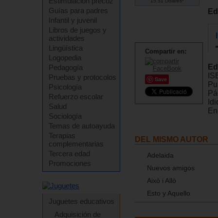
Estimulación precoz
15.51 Dólares*
Guías para padres
Ed
Infantil y juvenil
Libros de juegos y
actividades
Lingüística
Compartir en:
Logopedia
Ed
Pedagogía
IS
Pruebas y protocolos
Save
Pu
Psicología
Pá
Refuerzo escolar
Id
Salud
En
Sociología
Temas de autoayuda
Terapias
DEL MISMO AUTOR
complementarias
Tercera edad
Adelaida
Promociones
Nuevos amigos
Això i Allò
Esto y Aquello
Juguetes educativos
Adquisición de