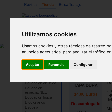
Revista
Tienda
Bolsa Trabajo
Utilizamos cookies
Revista
Libros
Material
Juguetes
Usamos cookies y otras técnicas de rastreo pa
anuncios adecuados, para analizar el tráfico e
O
Aceptar
Renuncio
Configurar
Cuadernos para
D
adultos
Ampliar imagen
Educación
To
Educación artística
TAPA DURA
Educación
Un 
especial/NEE
14.00
Euros
il•
Educación física
de
Diccionarios
Descatalogado
Escuela
Mig