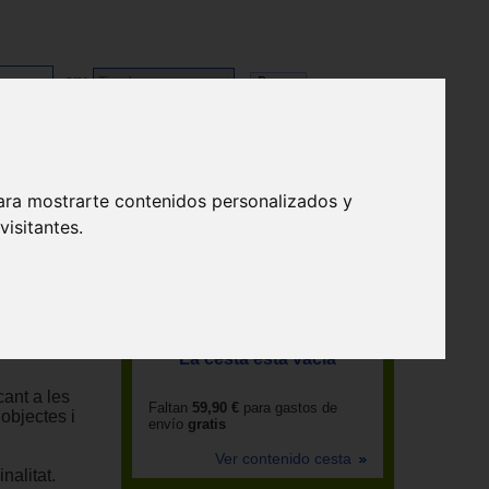
en:
ara mostrarte contenidos personalizados y
isitantes.
La cesta está vacía
cant a les
Faltan
59,90 €
para gastos de
 objectes i
envío
gratis
Ver contenido cesta
nalitat.