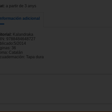
at:
a partir de 3 anys
Información adicional
itorial:
Kalandraka
BN:
9788484648727
blicado:
5/2014
ginas:
36
ioma:
Catalán
cuadernación:
Tapa dura