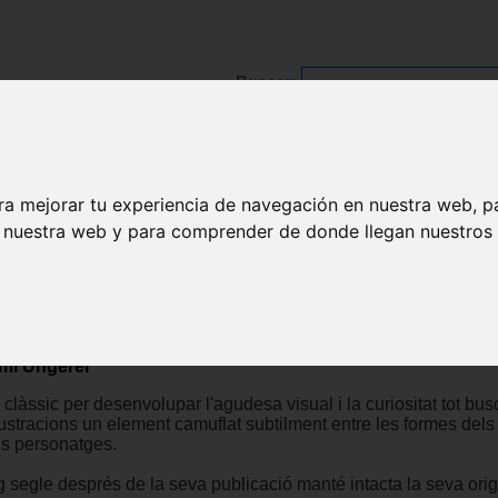
Buscar:
Formación
Directorio
Trabajo
Registro
ra mejorar tu experiencia de navegación en nuestra web, p
n nuestra web y para comprender de donde llegan nuestros v
n és la meva sabata?
escatalogado
mi Ungerer
clàssic per desenvolupar l'agudesa visual i la curiositat tot bus
lustracions un element camuflat subtilment entre les formes dels
ls personatges.
 segle després de la seva publicació manté intacta la seva origi