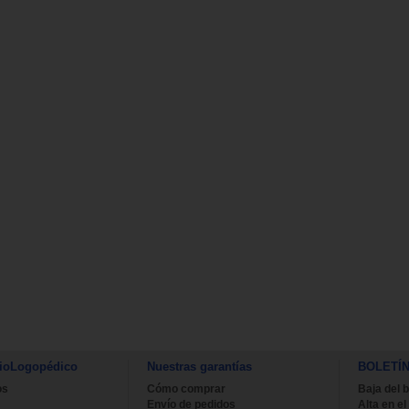
ioLogopédico
Nuestras garantías
BOLETÍ
os
Cómo comprar
Baja del b
Envío de pedidos
Alta en el