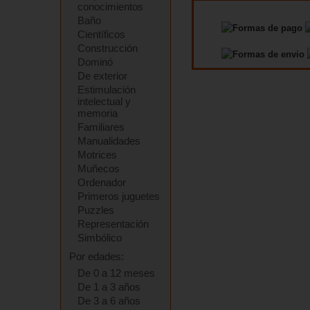
conocimientos
Baño
Científicos
Construcción
Dominó
De exterior
Estimulación
intelectual y
memoria
Familiares
Manualidades
Motrices
Muñecos
Ordenador
Primeros juguetes
Puzzles
Representación
Simbólico
Por edades:
De 0 a 12 meses
De 1 a 3 años
De 3 a 6 años