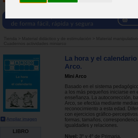
Tienda
>
Material didáctico y de estimulación
>
Material manipulativo
Cuadernos actividades miniarco
La hora y el calendario 
Arco.
Mini Arco
Basado en el sistema pedagógico
a los más pequeños iniciarse en 
enseñanza. La autocorrección, ba
Arco, se efectúa mediante medias 
reconocimiento a esta edad. Dife
con ejercicios gráfico-perceptivos
Ampliar imagen
formas, tamaños, correspondenci
igualdades y relaciones.
LIBRO
Nivel:
3º y 4º de Primaria.