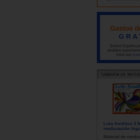
Gastos d
G R A 
Envíos España pe
pedidos superiores
(más iva)
(con
Loto fonético 2 M
reeducación log
Material de reedu