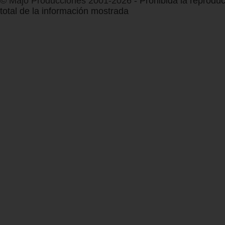
© Majo Producciones 2001-2026
- Prohibida la reproduc
total de la información mostrada