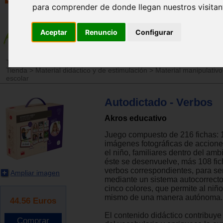
para comprender de donde llegan nuestros visitan
Aceptar
Renuncio
Configurar
Tienda
>
Material didáctico y de estimulación
>
Material para el leng
Tienda
>
Material didáctico y de estimulación
>
Material manipulativo
escolar
Autodictado - Verbos
Akros educativo
Juego compuesto de 216 fichas: 
imágenes fotográficas de accion
el niño, familiares dentro del am
éste se desenvuelve, más 108 fi
verbos correspondientes, para se
Ampliar imagen
mediante un sistema autocorrecto
cinco colores, que permite al niño
mismo de una manera autónoma.
44.56
Euros
El contenido didáctico contribuye