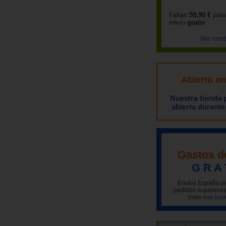
Faltan
59,90 €
para
envío
gratis
Ver con
Abierto e
Nuestra tienda
abierta durante
Gastos d
G R A 
Envíos España pe
pedidos superiores
(más iva)
(con