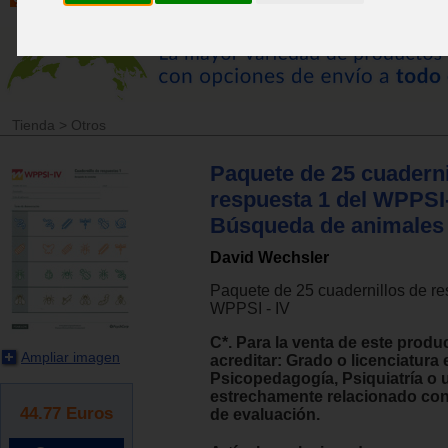
Tienda
>
Otros
Paquete de 25 cuaderni
respuesta 1 del WPPSI
Búsqueda de animales 
David Wechsler
Paquete de 25 cuadernillos de re
WPPSI - IV
C*. Para la venta de este produ
Ampliar imagen
acreditar: Grado o licenciatura 
Psicopedagogía, Psiquiatría o
estrechamente relacionado con
44.77
Euros
de evaluación.