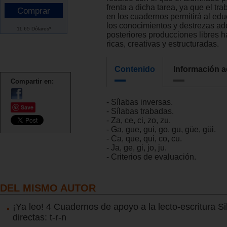
frenta a dicha tarea, ya que el tra
en los cuadernos permitirá al edu
los conocimientos y destrezas ad
11.65 Dólares*
posteriores producciones libres 
ricas, creativas y estructuradas.
Contenido
Información a
Compartir en:
- Sílabas inversas.
Save
- Sílabas trabadas.
- Za, ce, ci, zo, zu.
- Ga, gue, gui, go, gu, güe, güi.
- Ca, que, qui, co, cu.
- Ja, ge, gi, jo, ju.
- Criterios de evaluación.
DEL MISMO AUTOR
¡Ya leo! 4 Cuadernos de apoyo a la lecto-escritura S
directas: t-r-n