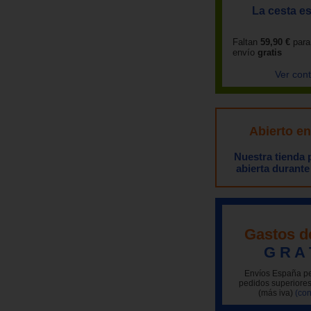
La cesta es
Faltan
59,90 €
para
envío
gratis
Ver con
Abierto e
Nuestra tienda
abierta durante
Gastos d
G R A 
Envíos España pe
pedidos superiores
(más iva)
(con