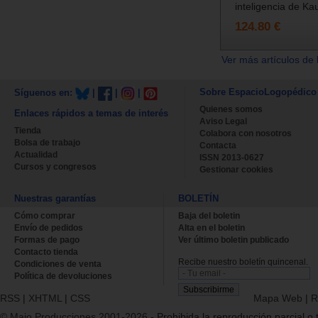
inteligencia de Ka
124.80 €
Ver más artículos de 
Sobre EspacioLogopédico
Síguenos en:
|
|
|
Quienes somos
Enlaces rápidos a temas de interés
Aviso Legal
Tienda
Colabora con nosotros
Bolsa de trabajo
Contacta
Actualidad
ISSN 2013-0627
Cursos y congresos
Gestionar cookies
Nuestras garantías
BOLETÍN
Cómo comprar
Baja del boletin
Envío de pedidos
Alta en el boletin
Formas de pago
Ver último boletin publicado
Contacto tienda
Recibe nuestro boletín quincenal.
Condiciones de venta
Política de devoluciones
RSS
|
XHTML
|
CSS
Mapa Web
|
R
© Majo Producciones 2001-2026
- Prohibida la reproducción parcial o t