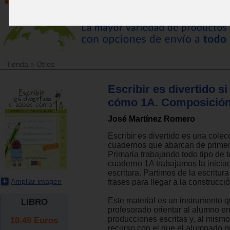
Tienda
>
Otros
Escribir es divertido s
cómo 1A. Composición 
José Martínez Romero
Escribir es divertido es una colec
cuadernos que abarcan de primer
Primaria trabajando todo tipo de t
cuaderno 1A trabajamos la iniciac
escritura. Partimos de la escritur
Ampliar imagen
frases para llegar a la construcci
Este material es un instrumento q
LIBRO
profesorado orientar al alumno e
producciones escritas y, al mismo
10.49
Euros
recurso con el que el alumnado 