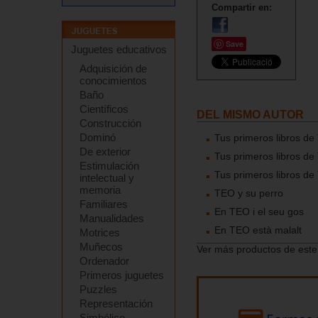
Compartir en:
Save
Juguetes educativos
Adquisición de
conocimientos
Baño
Científicos
DEL MISMO AUTOR
Construcción
Dominó
Tus primeros libros d
De exterior
Tus primeros libros d
Estimulación
Tus primeros libros d
intelectual y
memoria
TEO y su perro
Familiares
En TEO i el seu gos
Manualidades
En TEO està malalt
Motrices
Muñecos
Ver más productos de este
Ordenador
Primeros juguetes
Puzzles
Representación
Simbólico