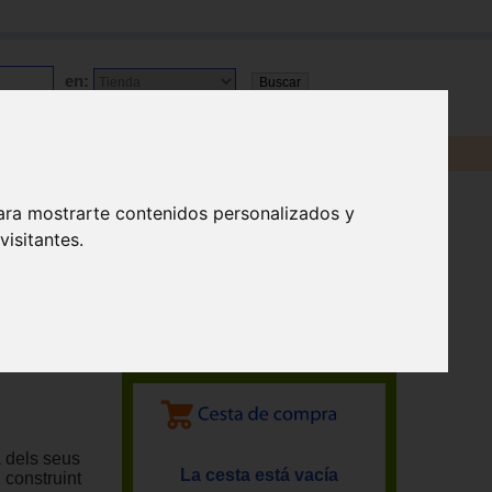
en:
ara mostrarte contenidos personalizados y
isitantes.
a dels seus
La cesta está vacía
i construint