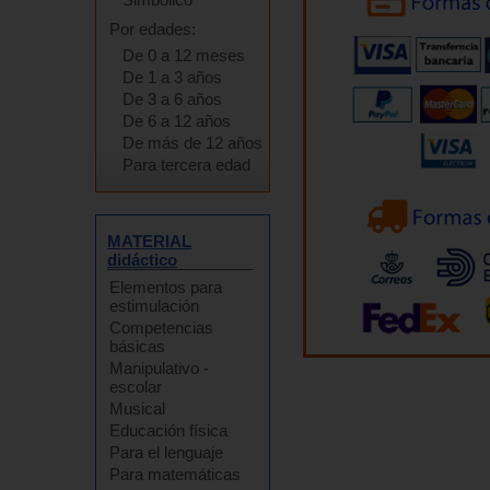
Por edades:
De 0 a 12 meses
De 1 a 3 años
De 3 a 6 años
De 6 a 12 años
De más de 12 años
Para tercera edad
MATERIAL
didáctico
Elementos para
estimulación
Competencias
básicas
Manipulativo -
escolar
Musical
Educación física
Para el lenguaje
Para matemáticas