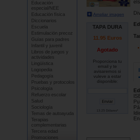
els
Educación
especial/NEE
Div
Educación física
Ampliar imagen
Diccionarios
Ed
TAPA DURA
Escuela
Estimulación precoz
Ta
11.95
Euros
Guías para padres
Infantil y juvenil
Agotado
Libros de juegos y
actividades
Proporciona tu
Lingüística
email y te
Logopedia
avisaremos si
Pedagogía
vuleve a estar
disponible:
Pruebas y protocolos
Psicología
Ed
Refuerzo escolar
IS
Salud
Pu
Sociología
Pá
13.25 Dólares*
Id
Temas de autoayuda
En
Terapias
complementarias
Tercera edad
Promociones