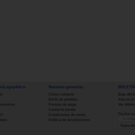
ioLogopédico
Nuestras garantías
BOLETÍ
os
Cómo comprar
Baja del b
Envío de pedidos
Alta en el
 nosotros
Formas de pago
Ver último
Contacto tienda
Recibe nue
27
Condiciones de venta
kies
Política de devoluciones