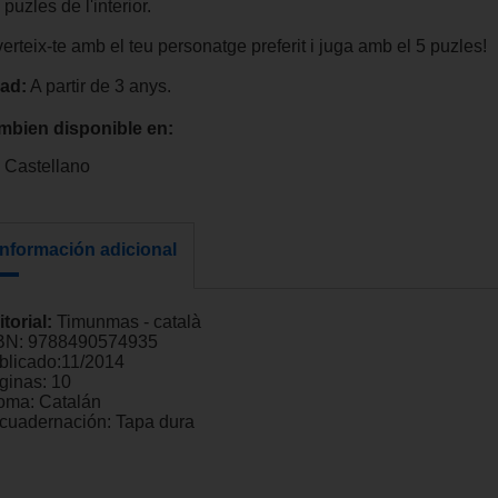
 puzles de l'interior.
erteix-te amb el teu personatge preferit i juga amb el 5 puzles!
ad:
A partir de 3 anys.
mbien disponible en:
Castellano
Información adicional
itorial:
Timunmas - català
BN:
9788490574935
blicado:
11/2014
ginas:
10
ioma:
Catalán
cuadernación:
Tapa dura