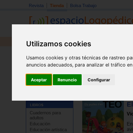
Revista
Tienda
Bolsa Trabajo
Utilizamos cookies
Revista
Libros
Material
Juguetes
Usamos cookies y otras técnicas de rastreo pa
anuncios adecuados, para analizar el tráfico e
Aceptar
Renuncio
Configurar
El
Cuadernos para
Vi
adultos
Educación
En
avi
Educación artística