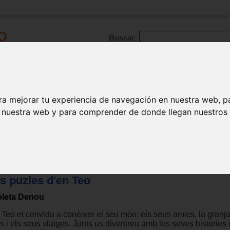
Buscar:
Formación
Directorio
Trabajo
Registro
ra mejorar tu experiencia de navegación en nuestra web, p
n nuestra web y para comprender de donde llegan nuestros v
s puzles d'en Teo
oleta Denou
 Teo et convida a conèixer el seu món: els seus amics, la granj
s i els seus viatges. Junts us divertireu amb les seves històries 